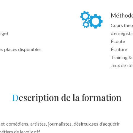
Méthode
Cours théor
rge)
d’enregist
Écoute
es places disponibles
Écriture
Training &
Jeux de rô
D
escription de la formation
 comédiens, artistes, journalistes, désireux.ses d’acquérir
́tiers de la voix off.