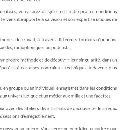
menté.es, vous serez dirigé.es en studio pro, en conditions
ntervenant.e apportera sa vision et son expertise uniques de
thodes de travail, à travers différents formats répondant
suelles, radiophoniques ou podcasts.
ur propre méthode et de découvrir leur singularité́, dans un
éparé.es à certaines contraintes techniques, à devenir plus
 en groupe ou en individuel, enregistrés dans les conditions
 un univers ludique et un métier aux mille et une facettes.
 avec des ateliers divertissants de découverte de sa voix.
es sessions d’enregistrement.
e passage au micro. Vous serez au quotidien encadré.e par