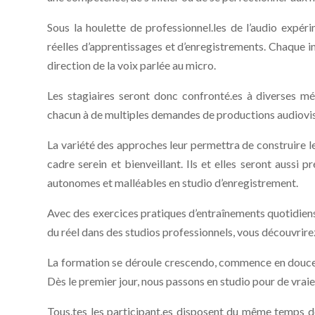
Sous la houlette de professionnel.les de l’audio expéri
réelles d’apprentissages et d’enregistrements. Chaque i
direction de la voix parlée au micro.
Les stagiaires seront donc confronté.es à diverses mé
chacun à de multiples demandes de productions audiovi
La variété des approches leur permettra de construire le
cadre serein et bienveillant. Ils et elles seront aussi pr
autonomes et malléables en studio d’enregistrement.
Avec des exercices pratiques d’entraînements quotidiens,
du réel dans des studios professionnels, vous découvrirez
La formation se déroule crescendo, commence en douceur
Dès le premier jour, nous passons en studio pour de vrai
Tous.tes les participant.es disposent du même temps d