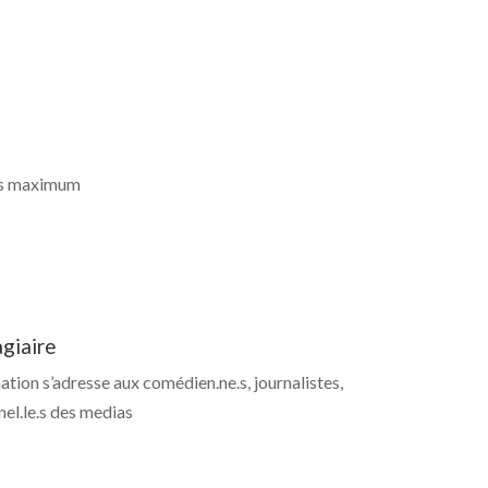
es maximum
agiaire
tion s’adresse aux comédien.ne.s, journalistes,
el.le.s des medias