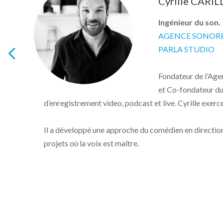
Cyrille CARI
Ingénieur du son.
AGENCE SONOR
PARLA STUDIO
Fondateur de l’Ag
u
et Co-fondateur du
ast
d’enregistrement video, podcast et live. Cyrille exerce
Il a développé une approche du comédien en direction
projets où la voix est maître.
un
en