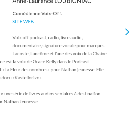
Anne-Laurence LOUBIGNIAC
Comédienne Voix-Off.
SITE WEB
Voix off podcast, radio, livre audio,
documentaire, signature vocale pour marques
Lacoste, Lancôme et l’une des voix de la Chaine
e est la voix de Grace Kelly dans le Podcast
pr
 «La Fleur des nombres» pour Nathan jeunesse. Elle
an
u docu «Kastellorizo».
cr
ur une série de livres audios scolaires à destination
En
ur Nathan Jeunesse.
po
Dé
pu