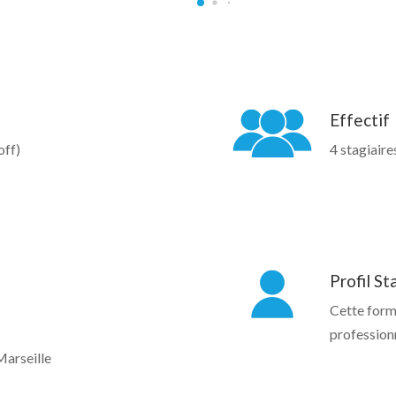
Effectif
off)
4 stagiair
Profil St
Cette forma
professionn
arseille