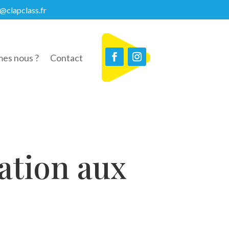
@clapclass.fr
es nous ?
Contact
iation aux