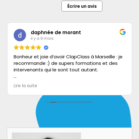
Écrire un avis
daphnée de morant
il y a 9 mois
Bonheur et joie d’avoir ClapClass à Marseille : je
recommande :) de supers formations et des
intervenants qui le sont tout autant.
J’ai eu le plaisir de faire la formation « rencontre
Lire la suite
avec 5 réalisateurs» dans les
supers locaux Clap Class et celle sur le travail
de la voix dans le doublage chez MontMars au
Studio de Provence organisé par ClapClass.
Pour les deux, j’en suis ressortie grandit car
challengée; et riche des outils que l’on m’a
transmis. Sans oublier les supers rencontres