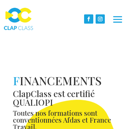
F
INANCEMENTS
ClapClass est certifié
QUALIOPI
Toutes nos formations sont
conventionnées Afdas et France
Travail.