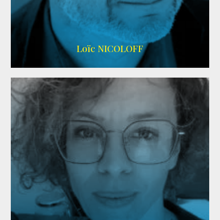
Imdb
,
Wikipedia
Loïc NICOLOFF