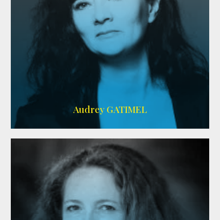
Imdb
,
AlloCiné
Audrey GATIMEL