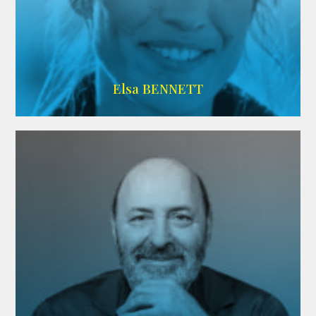
Imdb
Elsa BENNETT