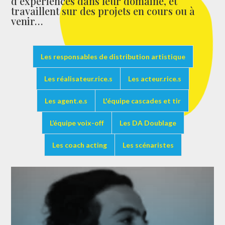
d’expériences dans leur domaine, et
travaillent sur des projets en cours ou à
venir…
Les responsables de distribution artistique
Les réalisateur.rice.s
Les acteur.rice.s
Les agent.e.s
L'équipe cascades et tir
L’équipe voix-off
Les DA Doublage
Les coach acting
Les scénaristes