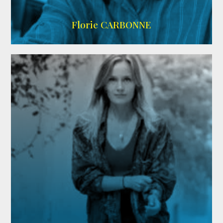
Imdb
Florie CARBONNE