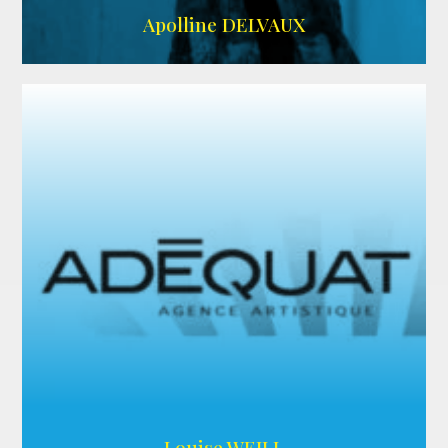
IMDB
Apolline DELVAUX
ARDA
Louise WEILL