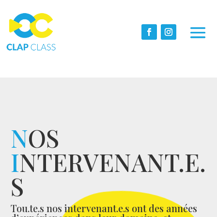
N
OS
I
NTERVENANT.E.
S
Tou.te.s nos intervenant.e.s ont des années