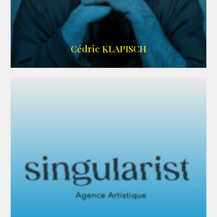
IMDB
Cédric KLAPISCH