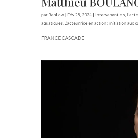
Matthieu BOULAN
par
RenLow
|
Fév 28, 2024
|
Intervenant.e.s
,
L’act
aquatiques
,
L’acteur.rice en action : initiation aux
FRANCE CASCADE