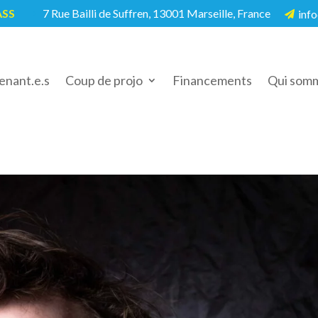
ASS
7 Rue Bailli de Suffren, 13001 Marseille, France
info
5

enant.e.s
Coup de projo
Financements
Qui somm