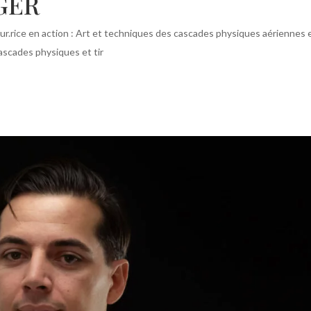
GER
eur.rice en action : Art et techniques des cascades physiques aériennes 
 cascades physiques et tir