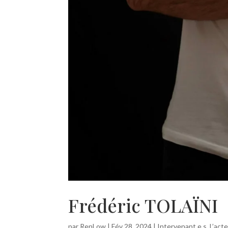
Frédéric TOLAÏNI
par
RenLow
|
Fév 28, 2024
|
Intervenant.e.s
,
L’act