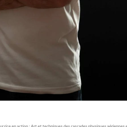
eur.rice en action : Art et techniques des cascades physiques aériennes 