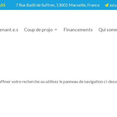
ASS
7 Rue Bailli de Suffren, 13001 Marseille, France
info
5

enant.e.s
Coup de projo
Financements
Qui somm
finer votre recherche ou utilisez le panneau de navigation ci-dess