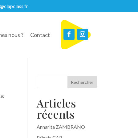
@clapclass.fr
es nous ?
Contact
Rechercher
us
Articles
récents
Annarita ZAMBRANO
Prïncia CAR