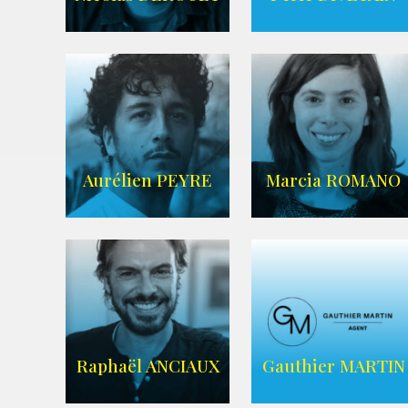
IMDB
AGENCE ANIMAE
Aurélien PEYRE
Marcia ROMANO
WIKIPEDIA
ZELIG
AGENCE ZELIG
Raphaël ANCIAUX
Gauthier MARTIN