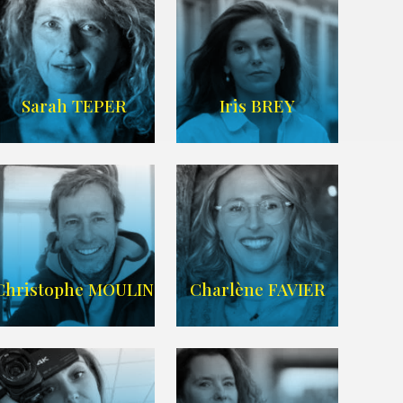
IMDB
/
SITE
Sarah TEPER
Iris BREY
Imdb
WIKIPEDIA
Christophe MOULIN
Charlène FAVIER