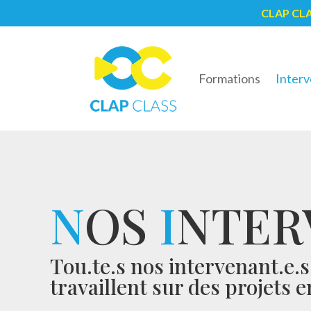
CLAP CL
5
Formations
Interv
N
OS
I
NTER
Tou.te.s nos intervenant.e.
travaillent sur des projets 