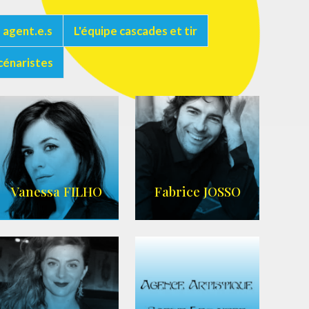
 agent.e.s
L'équipe cascades et tir
cénaristes
Vanessa FILHO
Fabrice JOSSO