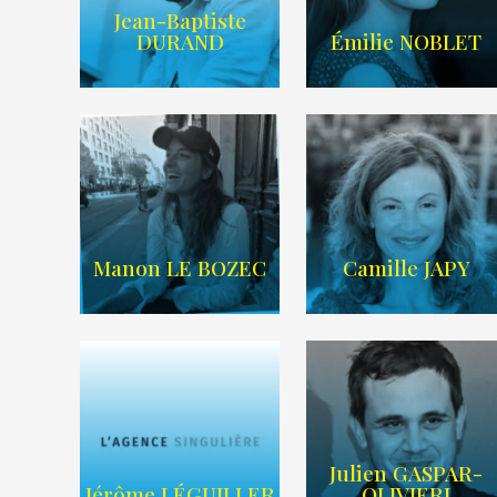
Jean-Baptiste
IMDB
LIEN IMDB
DURAND
Émilie NOBLET
WIKIPEDIA
/
AGENCE TIME
SITE WEB
ART
Manon LE BOZEC
Camille JAPY
Julien GASPAR-
Imdb
Wikipedia
Jérôme LÉGUILLER
OLIVIERI