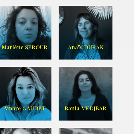
Imdb
,
Wikipedia
Agence UBBA
Marlène SEROUR
Anaïs DURAN
ARDA
IMDB
Ambre GAUDET
Bania MEDJBAR