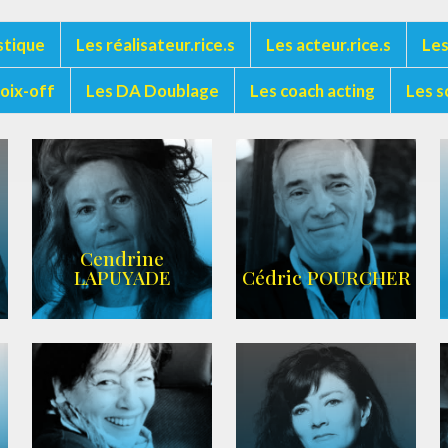
stique
Les réalisateur.rice.s
Les acteur.rice.s
Les
voix-off
Les DA Doublage
Les coach acting
Les s
Cendrine
LAPUYADE
Cédric POURCHER
AGENCE ARC-