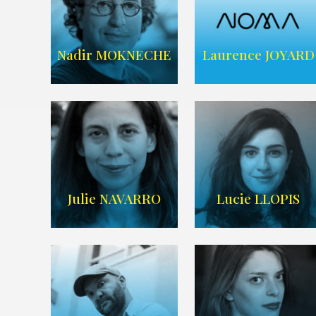
ARDA
ARDA
Nadir MOKNECHE
Laurence JOYARD
AGENCE NOMA
Imdb
,
Wikipedia
TALENTS
Julie NAVARRO
Lucie LLOPIS