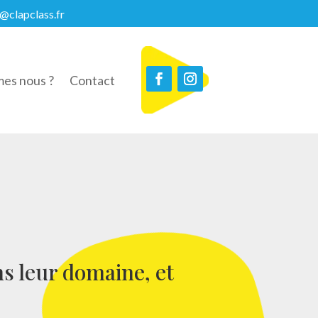
@clapclass.fr
es nous ?
Contact
ns leur domaine, et