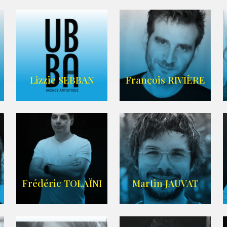
FRANCE
CASCADE
AGENCE VMA
Lizzie SEBBAN
François RIVIÈRE
AGENCE UBBA
LIEN IMDB
Frédéric TOLAÏNI
Martin JAUVAT