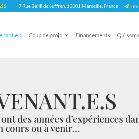
ASS
7 Rue Bailli de Suffren, 13001 Marseille, France
info
5

enant.e.s
Coup de projo
Financements
Qui somm
VENANT.E.S
s ont des années d’expériences da
en cours ou à venir…