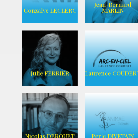
Jean-Bernard
AGENCE UBBA
Wikipedia
Gonzalve LECLERC
MARLIN
AGENCE
ADEQUAT
WIKIPEDIA
Julie FERRIER
Laurence COUDER
AGENCE ARC-
Imdb
EN-CIEL
Nicolas DEROUET
Perle DIVETAIN