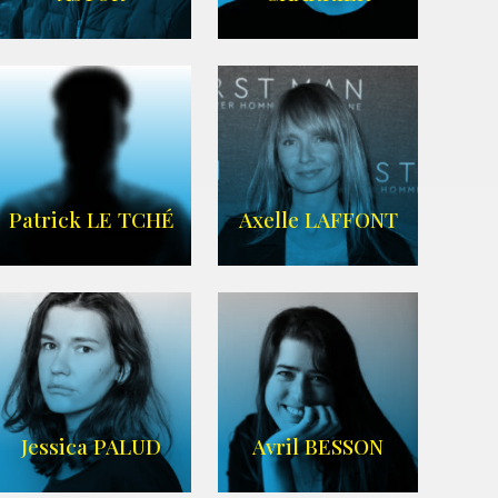
IMDB
Imdb
,
Wikipedia
Patrick LE TCHÉ
Axelle LAFFONT
Imdb
,
Wikipedia
Jessica PALUD
Avril BESSON