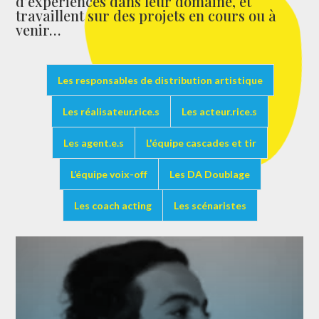
d’expériences dans leur domaine, et
travaillent sur des projets en cours ou à
venir…
Les responsables de distribution artistique
Les réalisateur.rice.s
Les acteur.rice.s
Les agent.e.s
L'équipe cascades et tir
L’équipe voix-off
Les DA Doublage
Les coach acting
Les scénaristes