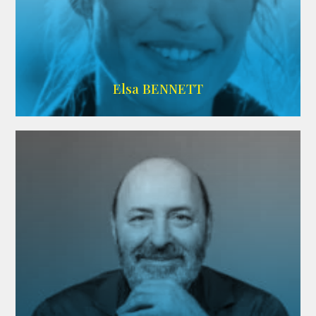
Imdb
Elsa BENNETT