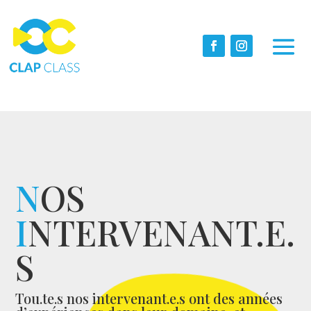
N
OS
I
NTERVENANT.E.
S
Tou.te.s nos intervenant.e.s ont des années