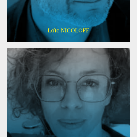
Imdb
,
Wikipedia
Loïc NICOLOFF