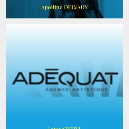
IMDB
Apolline DELVAUX
ARDA
Louise WEILL