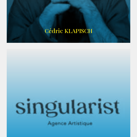
IMDB
Cédric KLAPISCH