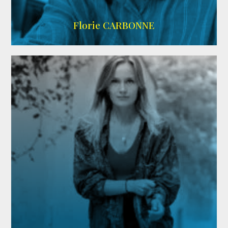
Imdb
Florie CARBONNE