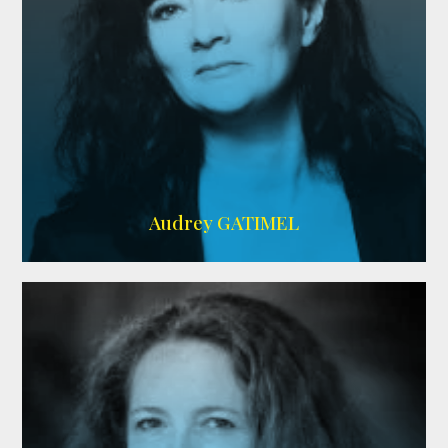
Imdb
,
AlloCiné
Audrey GATIMEL