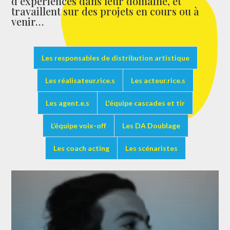
d’expériences dans leur domaine, et
travaillent sur des projets en cours ou à
venir…
Les responsables de distribution artistique
Les réalisateur.rice.s
Les acteur.rice.s
Les agent.e.s
L'équipe cascades et tir
L’équipe voix-off
Les DA Doublage
Les coach acting
Les scénaristes