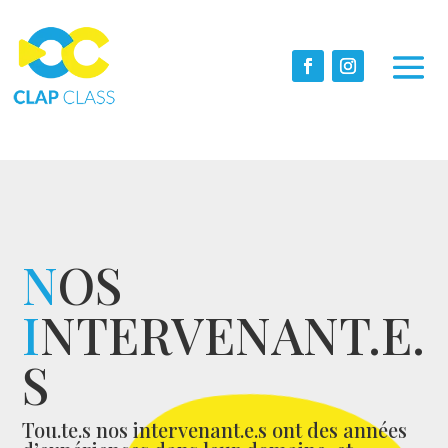
N
OS
I
NTERVENANT.E.
S
Tou.te.s nos intervenant.e.s ont des années