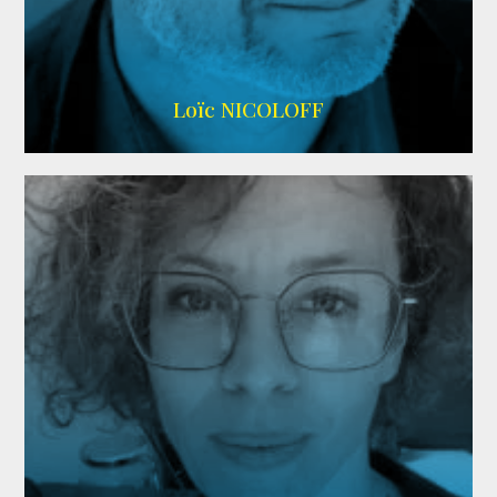
Imdb
,
Wikipedia
Loïc NICOLOFF