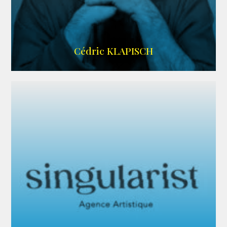
IMDB
Cédric KLAPISCH