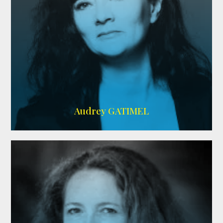
Imdb
,
AlloCiné
Audrey GATIMEL