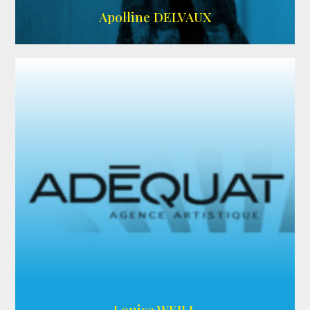
IMDB
Apolline DELVAUX
ARDA
Louise WEILL