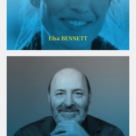
Imdb
Elsa BENNETT