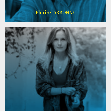
Imdb
Florie CARBONNE