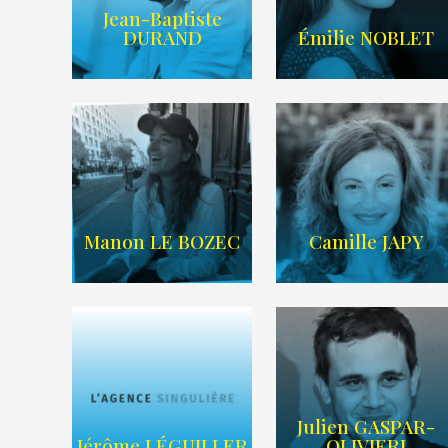
Jean-Baptiste
IMDB
LIEN IMDB
DURAND
Émilie NOBLET
WIKIPEDIA
/
AGENCE TIME
SITE WEB
ART
Manon LE BOZEC
Camille JAPY
Julien GASPAR-
Imdb
Wikipedia
Jérôme LÉGUILLER
OLIVIERI