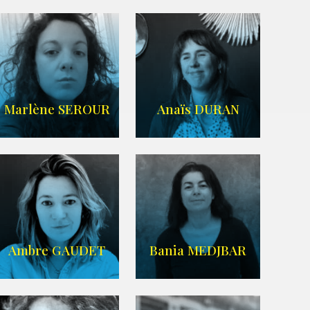
Imdb
,
Wikipedia
Agence UBBA
Marlène SEROUR
Anaïs DURAN
ARDA
IMDB
Ambre GAUDET
Bania MEDJBAR