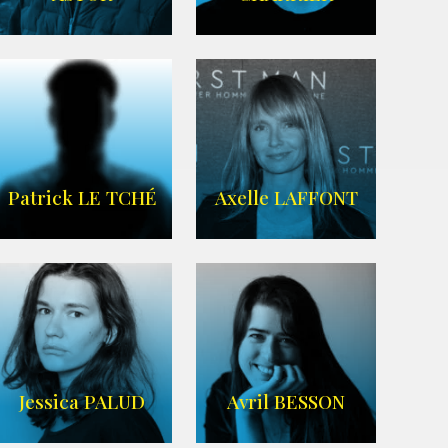
IMDB
Imdb
,
Wikipedia
Patrick LE TCHÉ
Axelle LAFFONT
Imdb
,
Wikipedia
Jessica PALUD
Avril BESSON