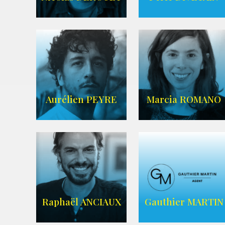
IMDB
AGENCE ANIMAE
Aurélien PEYRE
Marcia ROMANO
WIKIPEDIA
ZELIG
AGENCE ZELIG
Raphaël ANCIAUX
Gauthier MARTIN