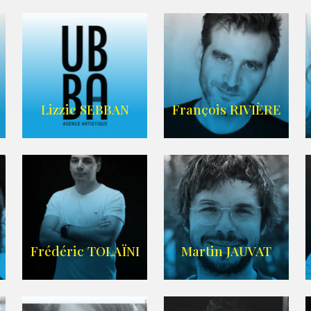
FRANCE
CASCADE
AGENCE VMA
Lizzie SEBBAN
François RIVIÈRE
AGENCE UBBA
LIEN IMDB
Frédéric TOLAÏNI
Martin JAUVAT