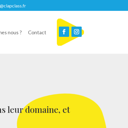
@clapclass.fr
es nous ?
Contact
ns leur domaine, et