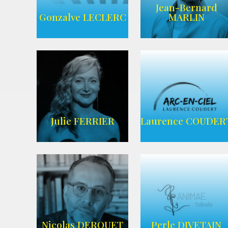
Jean-Bernard
AGENCE UBBA
Wikipedia
Gonzalve LECLERC
MARLIN
AGENCE
ADEQUAT
WIKIPEDIA
Julie FERRIER
Laurence COUDER
AGENCE ARC-
Imdb
EN-CIEL
Nicolas DEROUET
Perle DIVETAIN