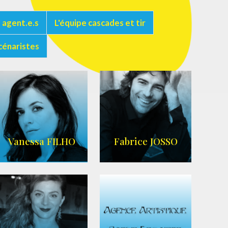
 agent.e.s
L'équipe cascades et tir
cénaristes
Vanessa FILHO
Fabrice JOSSO