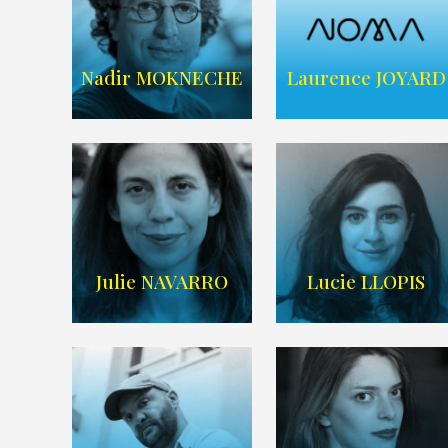
ARDA
ARDA
Nadir MOKNECHE
Laurence JOYARD
AGENCE NOMA
Imdb
,
Wikipedia
TALENTS
Julie NAVARRO
Lucie LLOPIS