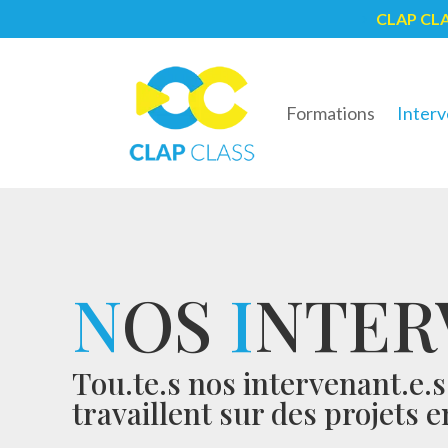
CLAP CL
5
Formations
Interv
N
OS
I
NTER
Tou.te.s nos intervenant.e.
travaillent sur des projets 