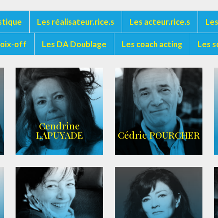
stique
Les réalisateur.rice.s
Les acteur.rice.s
Les
voix-off
Les DA Doublage
Les coach acting
Les s
Cendrine
LAPUYADE
Cédric POURCHER
AGENCE ARC-