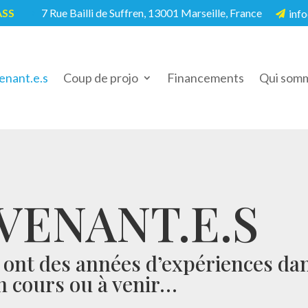
ASS
7 Rue Bailli de Suffren, 13001 Marseille, France
info
5

enant.e.s
Coup de projo
Financements
Qui somm
VENANT.E.S
s ont des années d’expériences da
en cours ou à venir…