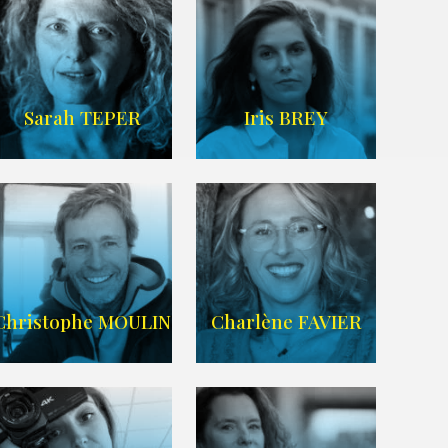
IMDB
/
SITE
Sarah TEPER
Iris BREY
Imdb
WIKIPEDIA
Christophe MOULIN
Charlène FAVIER