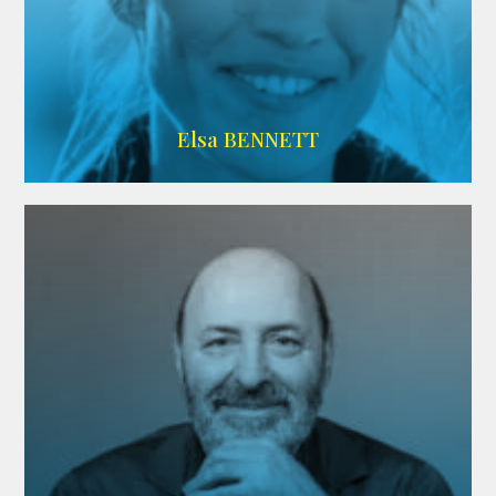
Imdb
Elsa BENNETT