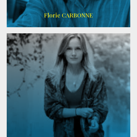
Imdb
Florie CARBONNE