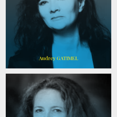
Imdb
,
AlloCiné
Audrey GATIMEL