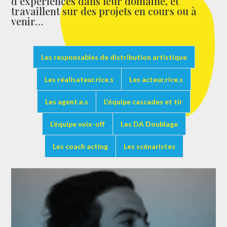
d’expériences dans leur domaine, et
travaillent sur des projets en cours ou à
venir…
Les responsables de distribution artistique
Les réalisateur.rice.s
Les acteur.rice.s
Les agent.e.s
L'équipe cascades et tir
L’équipe voix-off
Les DA Doublage
Les coach acting
Les scénaristes