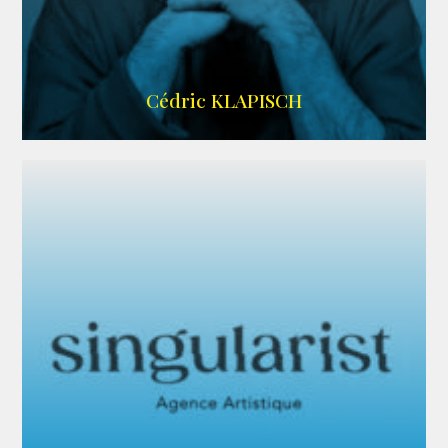
IMDB
Cédric KLAPISCH