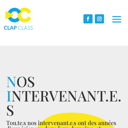
N
OS
I
NTERVENANT.E.
S
Tou.te.s nos intervenant.e.s ont des années