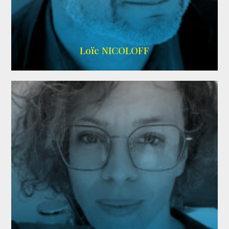
Imdb
,
Wikipedia
Loïc NICOLOFF