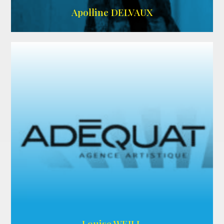
IMDB
Apolline DELVAUX
ARDA
Louise WEILL