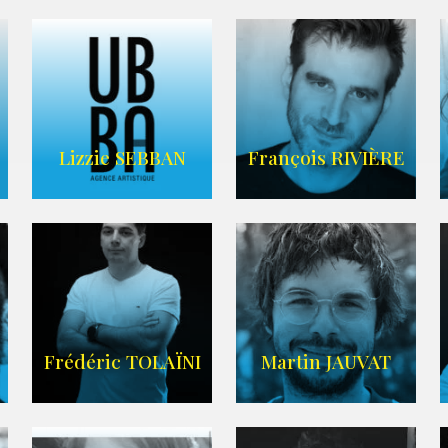
FRANCE
CASCADE
AGENCE VMA
Lizzie SEBBAN
François RIVIÈRE
AGENCE UBBA
LIEN IMDB
Frédéric TOLAÏNI
Martin JAUVAT