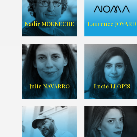
ARDA
ARDA
Nadir MOKNECHE
Laurence JOYARD
AGENCE NOMA
Imdb
,
Wikipedia
TALENTS
Julie NAVARRO
Lucie LLOPIS