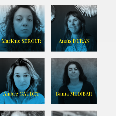
Imdb
,
Wikipedia
Agence UBBA
Marlène SEROUR
Anaïs DURAN
ARDA
IMDB
Ambre GAUDET
Bania MEDJBAR