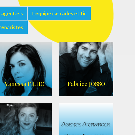
 agent.e.s
L'équipe cascades et tir
cénaristes
Vanessa FILHO
Fabrice JOSSO