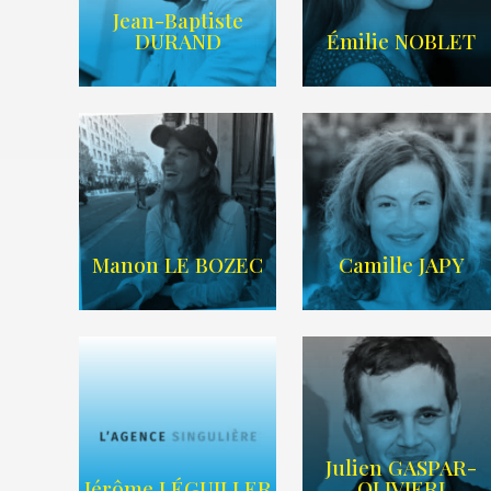
Jean-Baptiste
IMDB
LIEN IMDB
DURAND
Émilie NOBLET
WIKIPEDIA
/
AGENCE TIME
SITE WEB
ART
Manon LE BOZEC
Camille JAPY
Julien GASPAR-
Imdb
Wikipedia
Jérôme LÉGUILLER
OLIVIERI