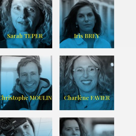
IMDB
/
SITE
Sarah TEPER
Iris BREY
Imdb
WIKIPEDIA
Christophe MOULIN
Charlène FAVIER