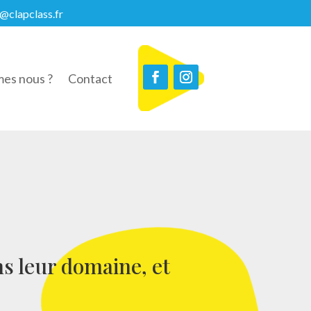
@clapclass.fr
es nous ?
Contact
ns leur domaine, et