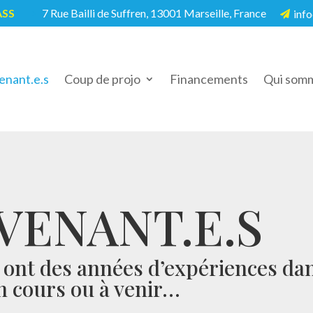
ASS
7 Rue Bailli de Suffren, 13001 Marseille, France
info
5

enant.e.s
Coup de projo
Financements
Qui somm
VENANT.E.S
s ont des années d’expériences da
en cours ou à venir…