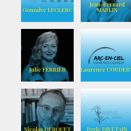
Jean-Bernard
AGENCE UBBA
Wikipedia
Gonzalve LECLERC
MARLIN
AGENCE
ADEQUAT
WIKIPEDIA
Julie FERRIER
Laurence COUDER
AGENCE ARC-
Imdb
EN-CIEL
Nicolas DEROUET
Perle DIVETAIN