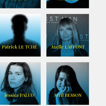
IMDB
Imdb
,
Wikipedia
Patrick LE TCHÉ
Axelle LAFFONT
Imdb
,
Wikipedia
Jessica PALUD
Avril BESSON