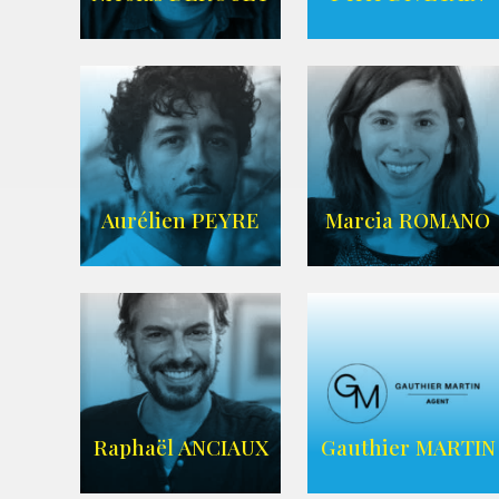
IMDB
AGENCE ANIMAE
Aurélien PEYRE
Marcia ROMANO
WIKIPEDIA
ZELIG
AGENCE ZELIG
Raphaël ANCIAUX
Gauthier MARTIN