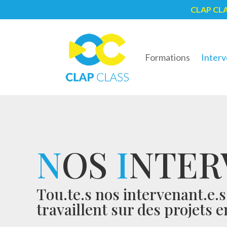
CLAP CL
5
Formations
Interv
N
OS
I
NTER
Tou.te.s nos intervenant.e.
travaillent sur des projets 