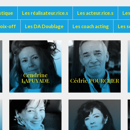
stique
Les réalisateur.rice.s
Les acteur.rice.s
Les
voix-off
Les DA Doublage
Les coach acting
Les s
Cendrine
LAPUYADE
Cédric POURCHER
AGENCE ARC-