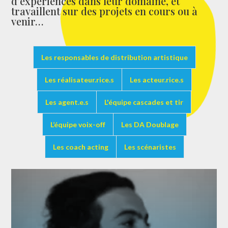
d’expériences dans leur domaine, et
travaillent sur des projets en cours ou à
venir…
Les responsables de distribution artistique
Les réalisateur.rice.s
Les acteur.rice.s
Les agent.e.s
L'équipe cascades et tir
L’équipe voix-off
Les DA Doublage
Les coach acting
Les scénaristes