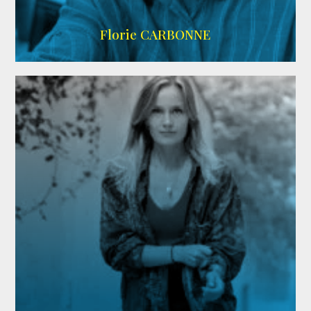
Imdb
Florie CARBONNE