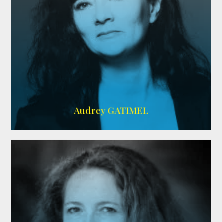
Imdb
,
AlloCiné
Audrey GATIMEL