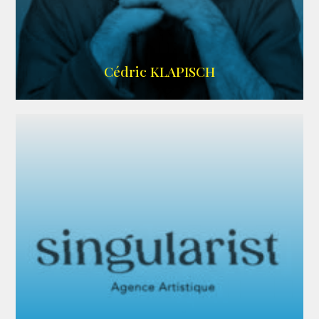
IMDB
Cédric KLAPISCH