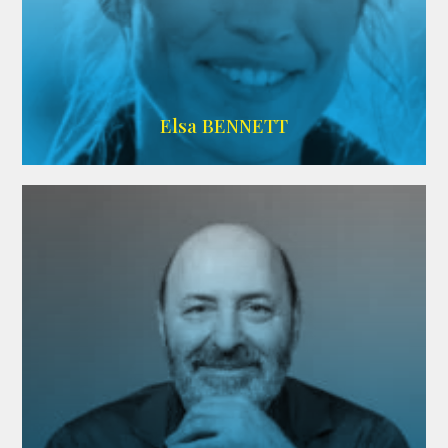
Imdb
Elsa BENNETT