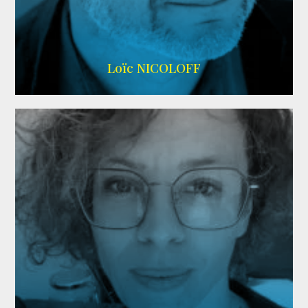
Imdb
,
Wikipedia
Loïc NICOLOFF