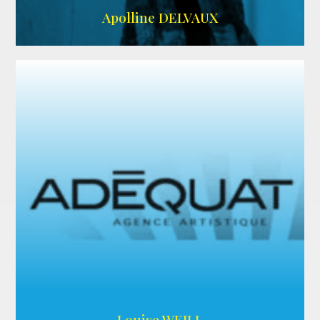
IMDB
Apolline DELVAUX
ARDA
Louise WEILL