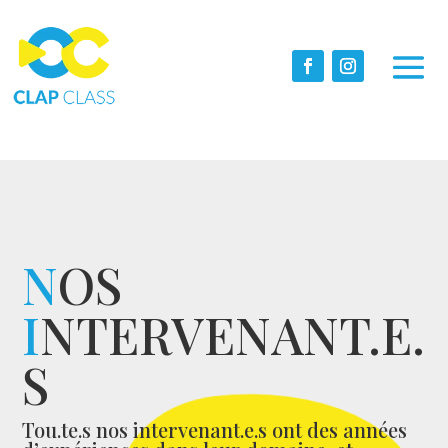
N
OS
I
NTERVENANT.E.
S
Tou.te.s nos intervenant.e.s ont des années