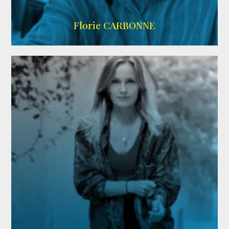
Imdb
Florie CARBONNE