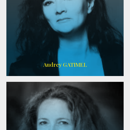
Imdb
,
AlloCiné
Audrey GATIMEL