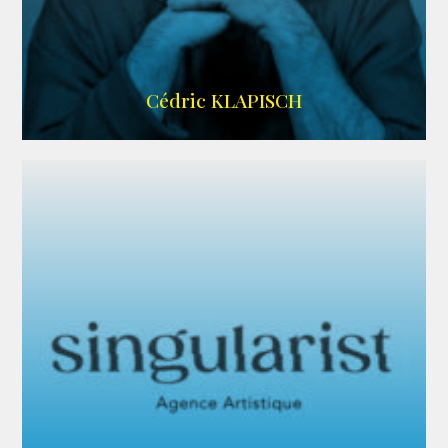
IMDB
Cédric KLAPISCH