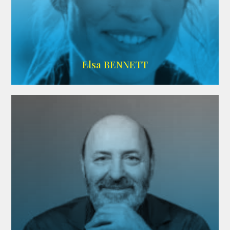
Imdb
Elsa BENNETT