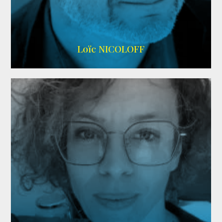
Imdb
,
Wikipedia
Loïc NICOLOFF