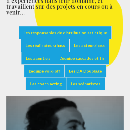
d’expériences dans leur domaine, et
travaillent sur des projets en cours ou à
venir…
Les responsables de distribution artistique
Les réalisateur.rice.s
Les acteur.rice.s
Les agent.e.s
L'équipe cascades et tir
L’équipe voix-off
Les DA Doublage
Les coach acting
Les scénaristes