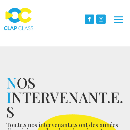
N
OS
I
NTERVENANT.E.
S
Tou.te.s nos intervenant.e.s ont des années