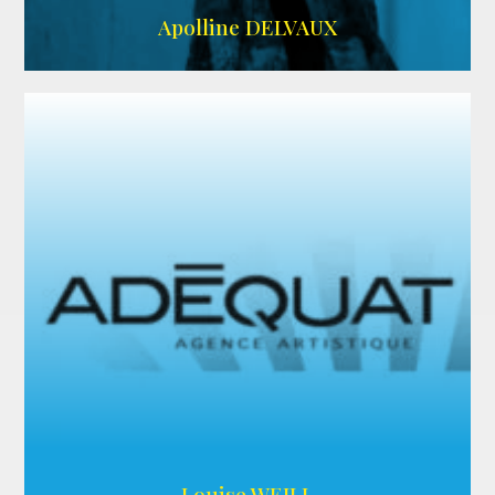
IMDB
Apolline DELVAUX
ARDA
Louise WEILL