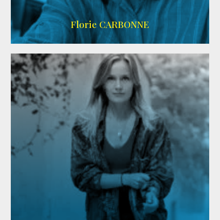
Imdb
Florie CARBONNE