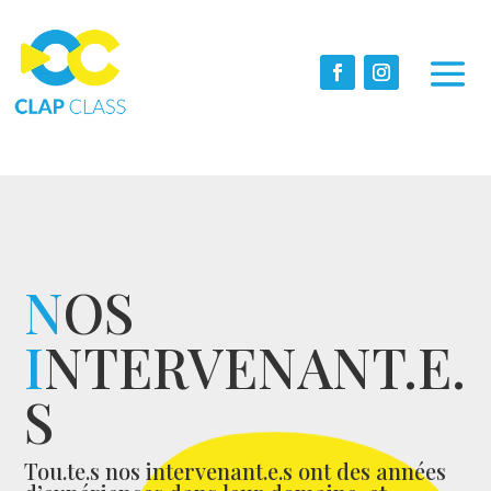
N
OS
I
NTERVENANT.E.
S
Tou.te.s nos intervenant.e.s ont des années