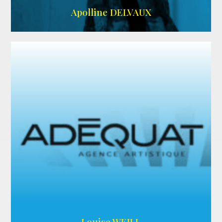
IMDB
Apolline DELVAUX
ARDA
Louise WEILL