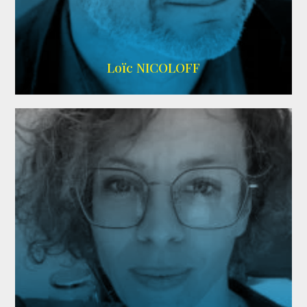
Imdb
,
Wikipedia
Loïc NICOLOFF