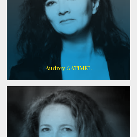
Imdb
,
AlloCiné
Audrey GATIMEL