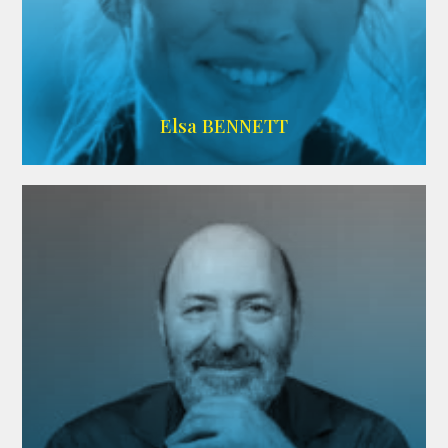
Imdb
Elsa BENNETT