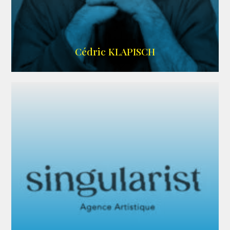
IMDB
Cédric KLAPISCH