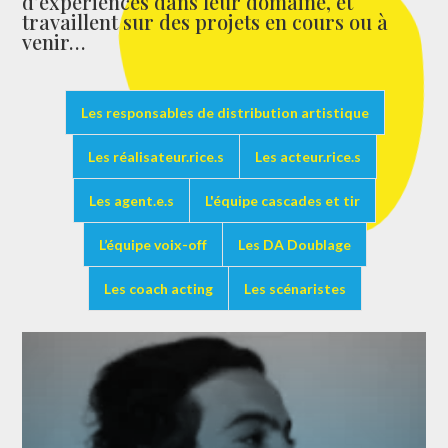
d’expériences dans leur domaine, et
travaillent sur des projets en cours ou à
venir…
Les responsables de distribution artistique
Les réalisateur.rice.s
Les acteur.rice.s
Les agent.e.s
L'équipe cascades et tir
L’équipe voix-off
Les DA Doublage
Les coach acting
Les scénaristes