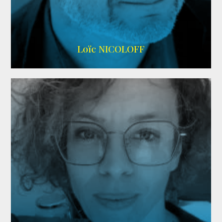
Imdb
,
Wikipedia
Loïc NICOLOFF