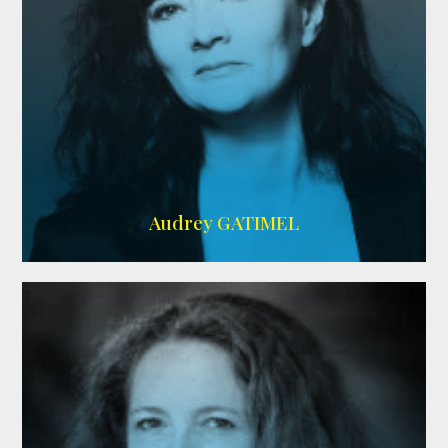
Imdb
,
AlloCiné
Audrey GATIMEL