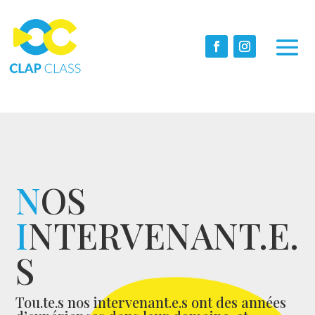
N
OS
I
NTERVENANT.E.
S
Tou.te.s nos intervenant.e.s ont des années