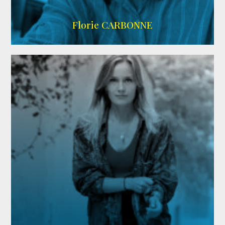
Imdb
Florie CARBONNE