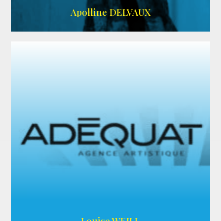
IMDB
Apolline DELVAUX
ARDA
Louise WEILL