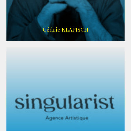
IMDB
Cédric KLAPISCH