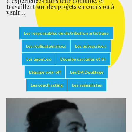
d’expériences dans leur domaine, et
travaillent sur des projets en cours ou à
venir…
Les responsables de distribution artistique
Les réalisateur.rice.s
Les acteur.rice.s
Les agent.e.s
L'équipe cascades et tir
L’équipe voix-off
Les DA Doublage
Les coach acting
Les scénaristes