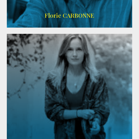
Imdb
Florie CARBONNE