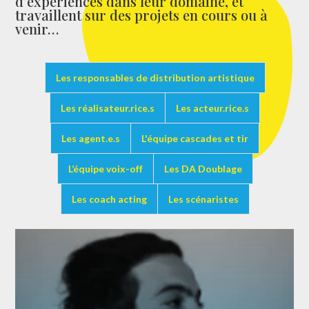
d’expériences dans leur domaine, et
travaillent sur des projets en cours ou à
venir…
Les responsables de distribution artistique
Les réalisateur.rice.s
Les acteur.rice.s
Les agent.e.s
L'équipe cascades et tir
L’équipe voix-off
Les DA Doublage
Les coach acting
Les scénaristes