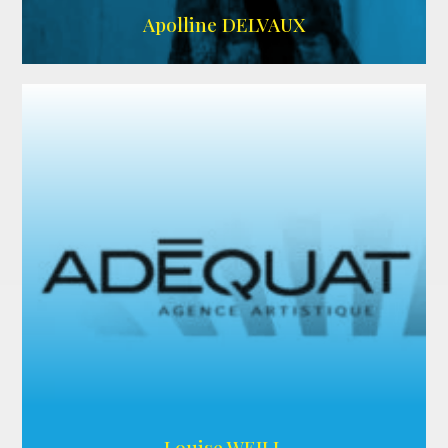
IMDB
Apolline DELVAUX
ARDA
Louise WEILL