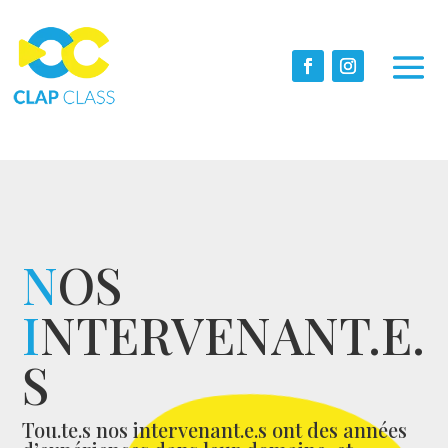
N
OS
I
NTERVENANT.E.
S
Tou.te.s nos intervenant.e.s ont des années