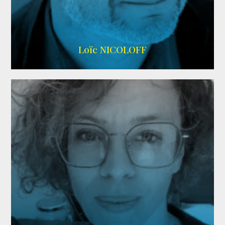
Imdb
,
Wikipedia
Loïc NICOLOFF