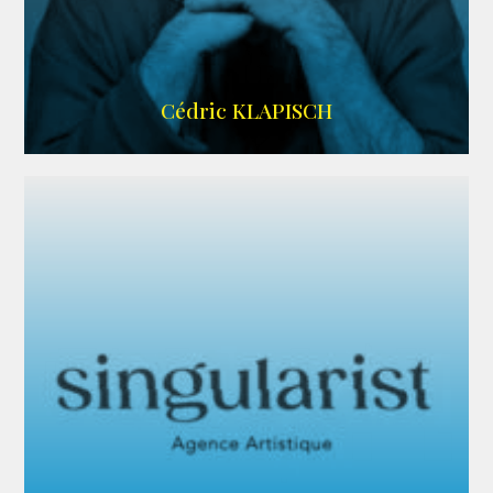
IMDB
Cédric KLAPISCH