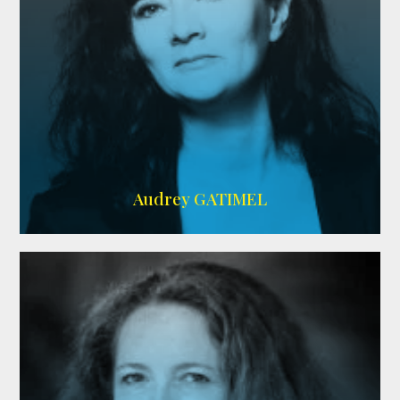
Imdb
,
AlloCiné
Audrey GATIMEL