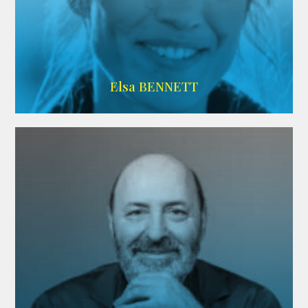
Imdb
Elsa BENNETT