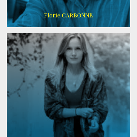
Imdb
Florie CARBONNE