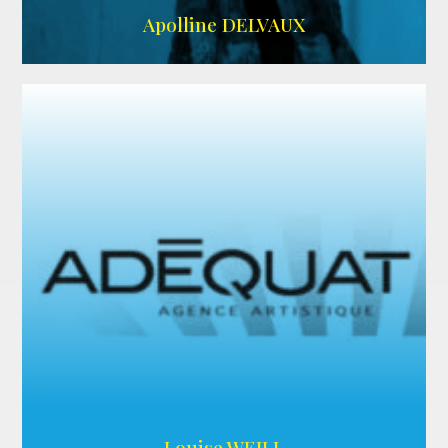
IMDB
Apolline DELVAUX
ARDA
Louise WEILL