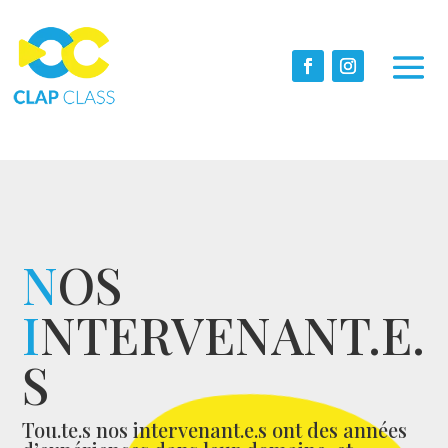
N
OS
I
NTERVENANT.E.
S
Tou.te.s nos intervenant.e.s ont des années