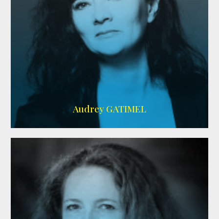
Imdb
,
AlloCiné
Audrey GATIMEL