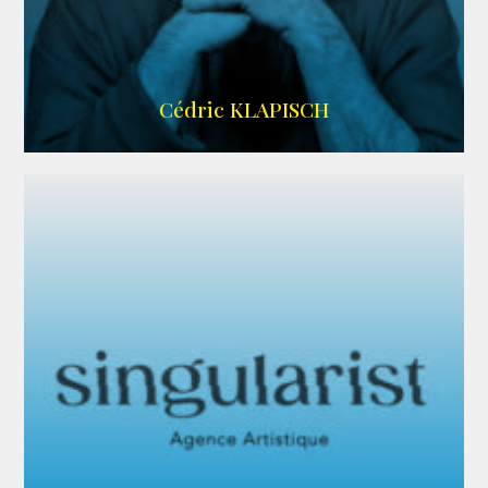
IMDB
Cédric KLAPISCH