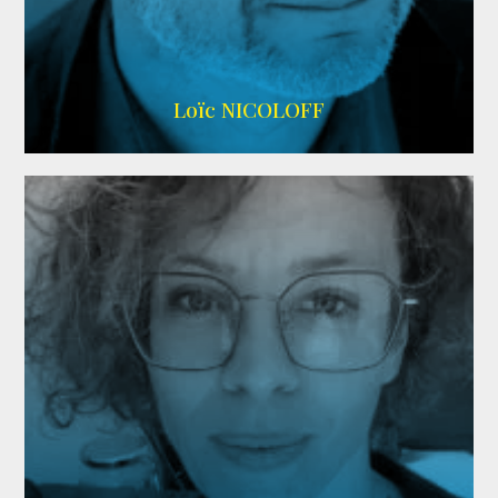
Imdb
,
Wikipedia
Loïc NICOLOFF