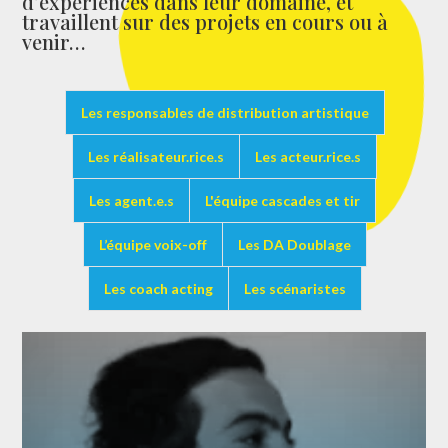
d’expériences dans leur domaine, et
travaillent sur des projets en cours ou à
venir…
Les responsables de distribution artistique
Les réalisateur.rice.s
Les acteur.rice.s
Les agent.e.s
L'équipe cascades et tir
L’équipe voix-off
Les DA Doublage
Les coach acting
Les scénaristes