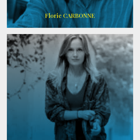
Imdb
Florie CARBONNE