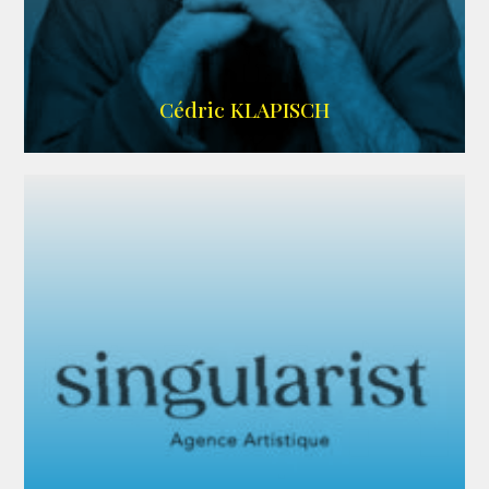
IMDB
Cédric KLAPISCH