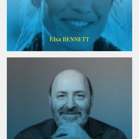
Imdb
Elsa BENNETT