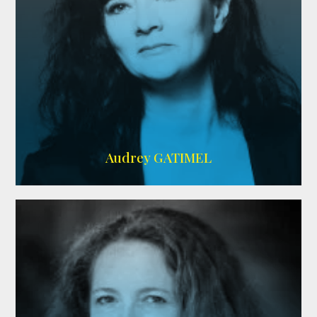
Imdb
,
AlloCiné
Audrey GATIMEL