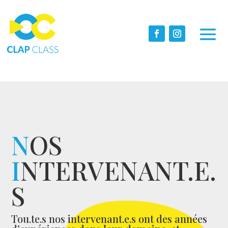
N
OS
I
NTERVENANT.E.
S
Tou.te.s nos intervenant.e.s ont des années