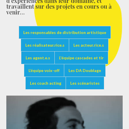
d’expériences dans leur domaine, et
travaillent sur des projets en cours ou à
venir…
Les responsables de distribution artistique
Les réalisateur.rice.s
Les acteur.rice.s
Les agent.e.s
L'équipe cascades et tir
L’équipe voix-off
Les DA Doublage
Les coach acting
Les scénaristes