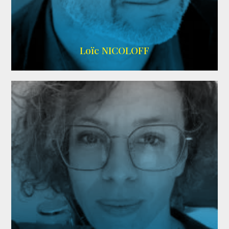
Imdb
,
Wikipedia
Loïc NICOLOFF