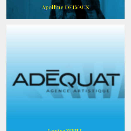
IMDB
Apolline DELVAUX
ARDA
Louise WEILL