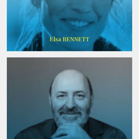
Imdb
Elsa BENNETT