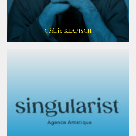
IMDB
Cédric KLAPISCH