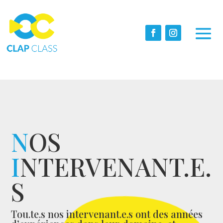
N
OS
I
NTERVENANT.E.
S
Tou.te.s nos intervenant.e.s ont des années