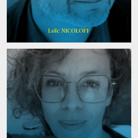
Imdb
,
Wikipedia
Loïc NICOLOFF