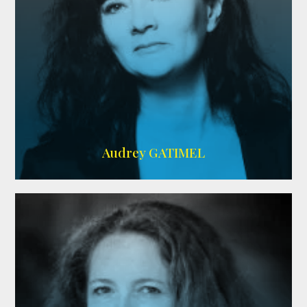
Imdb
,
AlloCiné
Audrey GATIMEL