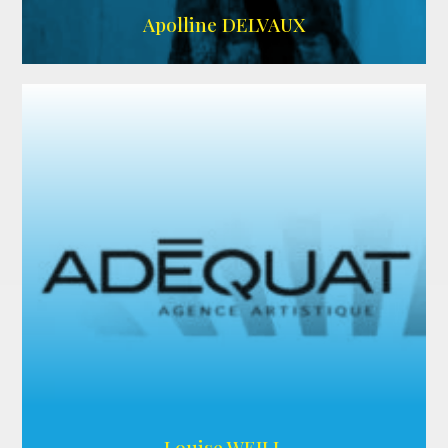
IMDB
Apolline DELVAUX
ARDA
Louise WEILL