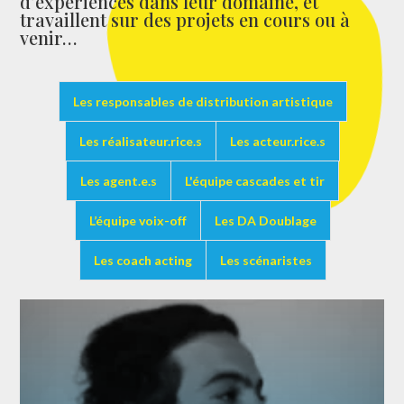
d’expériences dans leur domaine, et
travaillent sur des projets en cours ou à
venir…
Les responsables de distribution artistique
Les réalisateur.rice.s
Les acteur.rice.s
Les agent.e.s
L'équipe cascades et tir
L’équipe voix-off
Les DA Doublage
Les coach acting
Les scénaristes