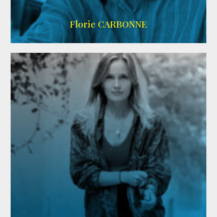
Imdb
Florie CARBONNE