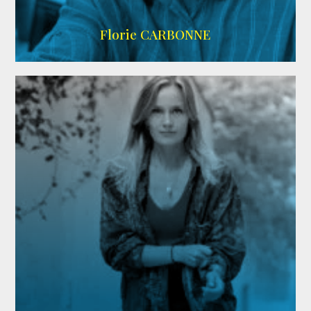
Imdb
Florie CARBONNE