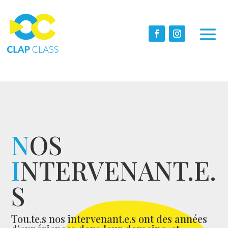
N
OS
I
NTERVENANT.E.
S
Tou.te.s nos intervenant.e.s ont des années