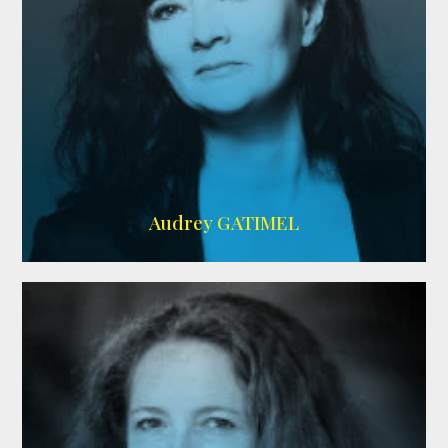
Imdb
,
AlloCiné
Audrey GATIMEL