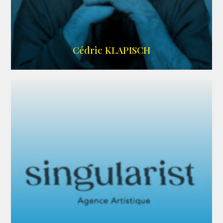
IMDB
Cédric KLAPISCH