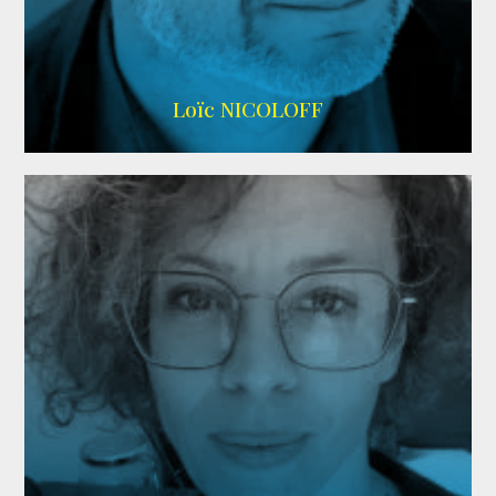
Imdb
,
Wikipedia
Loïc NICOLOFF