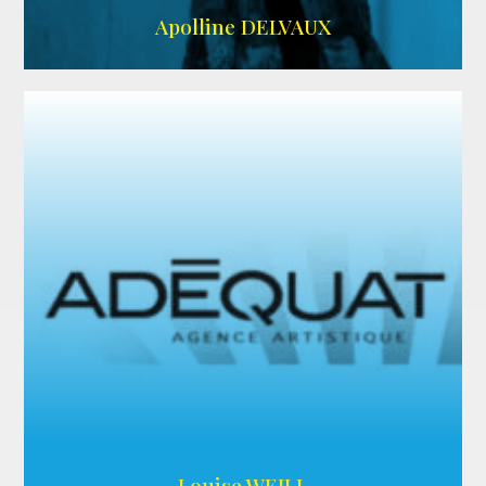
IMDB
Apolline DELVAUX
ARDA
Louise WEILL