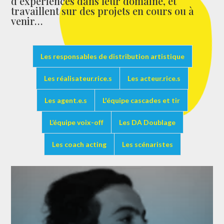
d’expériences dans leur domaine, et
travaillent sur des projets en cours ou à
venir…
Les responsables de distribution artistique
Les réalisateur.rice.s
Les acteur.rice.s
Les agent.e.s
L'équipe cascades et tir
L’équipe voix-off
Les DA Doublage
Les coach acting
Les scénaristes