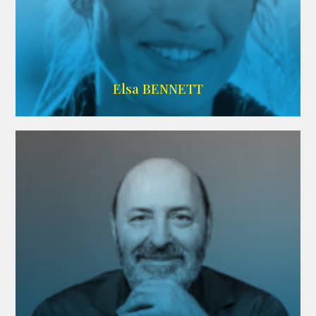
Imdb
Elsa BENNETT