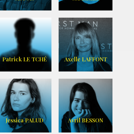
IMDB
Imdb
,
Wikipedia
Patrick LE TCHÉ
Axelle LAFFONT
Imdb
,
Wikipedia
Jessica PALUD
Avril BESSON