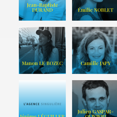
Jean-Baptiste
IMDB
LIEN IMDB
DURAND
Émilie NOBLET
WIKIPEDIA
/
AGENCE TIME
SITE WEB
ART
Manon LE BOZEC
Camille JAPY
Julien GASPAR-
Imdb
Wikipedia
Jérôme LÉGUILLER
OLIVIERI