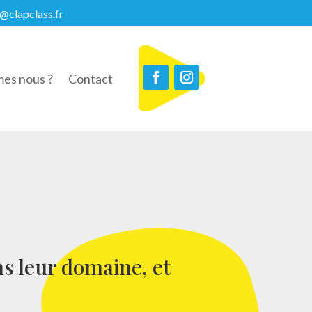
@clapclass.fr
es nous ?
Contact
ns leur domaine, et