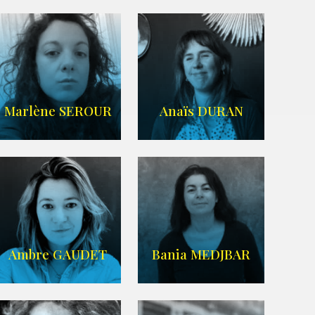
Imdb
,
Wikipedia
Agence UBBA
Marlène SEROUR
Anaïs DURAN
ARDA
IMDB
Ambre GAUDET
Bania MEDJBAR