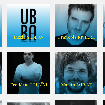
FRANCE
CASCADE
AGENCE VMA
Lizzie SEBBAN
François RIVIÈRE
AGENCE UBBA
LIEN IMDB
Frédéric TOLAÏNI
Martin JAUVAT