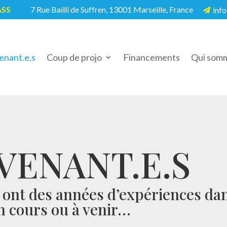
ASS
7 Rue Bailli de Suffren, 13001 Marseille, France
info
5

enant.e.s
Coup de projo
Financements
Qui somm
VENANT.E.S
s ont des années d’expériences da
en cours ou à venir…