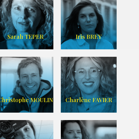
IMDB
/
SITE
Sarah TEPER
Iris BREY
Imdb
WIKIPEDIA
Christophe MOULIN
Charlène FAVIER