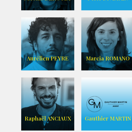
IMDB
AGENCE ANIMAE
Aurélien PEYRE
Marcia ROMANO
WIKIPEDIA
ZELIG
AGENCE ZELIG
Raphaël ANCIAUX
Gauthier MARTIN