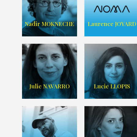
ARDA
ARDA
Nadir MOKNECHE
Laurence JOYARD
AGENCE NOMA
Imdb
,
Wikipedia
TALENTS
Julie NAVARRO
Lucie LLOPIS