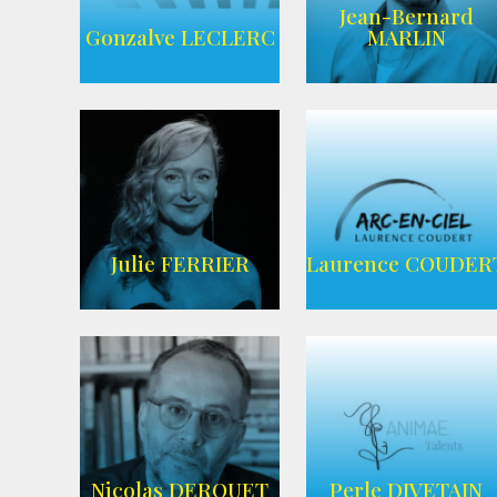
Jean-Bernard
AGENCE UBBA
Wikipedia
Gonzalve LECLERC
MARLIN
AGENCE
ADEQUAT
WIKIPEDIA
Julie FERRIER
Laurence COUDER
AGENCE ARC-
Imdb
EN-CIEL
Nicolas DEROUET
Perle DIVETAIN