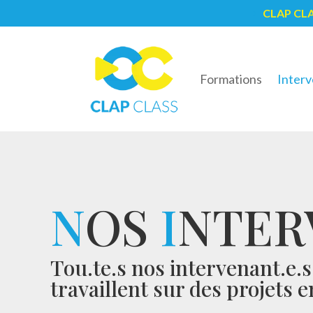
CLAP CL
5
Formations
Interv
N
OS
I
NTER
Tou.te.s nos intervenant.e.
travaillent sur des projets 