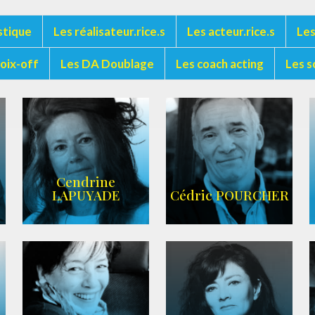
stique
Les réalisateur.rice.s
Les acteur.rice.s
Les
voix-off
Les DA Doublage
Les coach acting
Les s
Cendrine
LAPUYADE
Cédric POURCHER
AGENCE ARC-