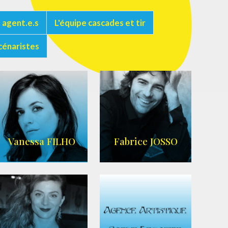
 agent.e.s
L'équipe cascades et tir
cénaristes
Vanessa FILHO
Fabrice JOSSO