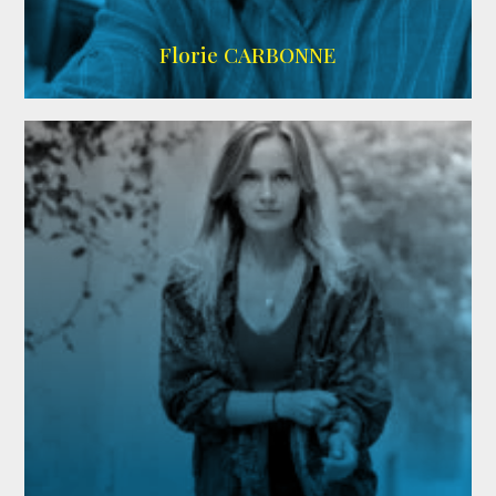
Imdb
Florie CARBONNE