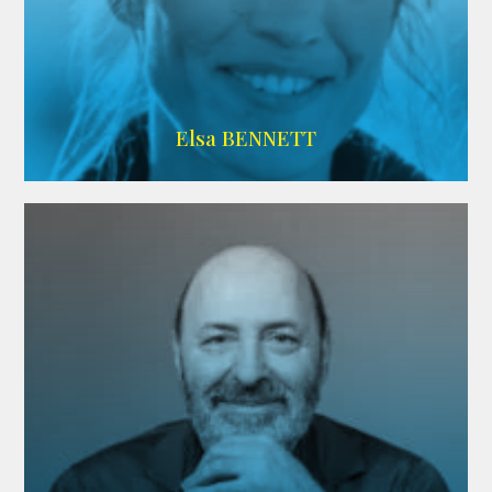
Imdb
Elsa BENNETT