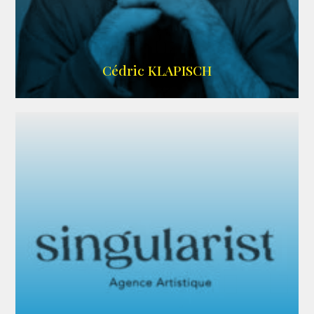
IMDB
Cédric KLAPISCH