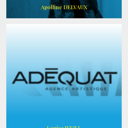
IMDB
Apolline DELVAUX
ARDA
Louise WEILL