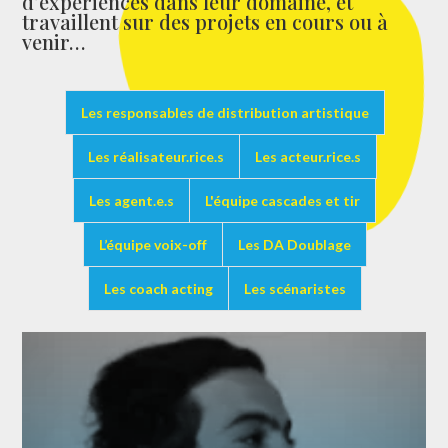
d’expériences dans leur domaine, et
travaillent sur des projets en cours ou à
venir…
Les responsables de distribution artistique
Les réalisateur.rice.s
Les acteur.rice.s
Les agent.e.s
L'équipe cascades et tir
L’équipe voix-off
Les DA Doublage
Les coach acting
Les scénaristes