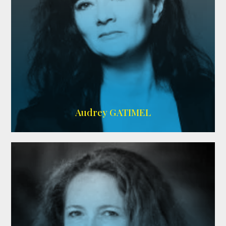
Imdb
,
AlloCiné
Audrey GATIMEL