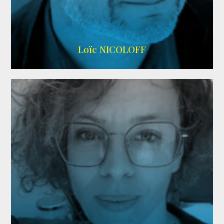
Imdb
,
Wikipedia
Loïc NICOLOFF