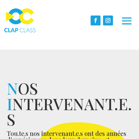
N
OS
I
NTERVENANT.E.
S
Tou.te.s nos intervenant.e.s ont des années