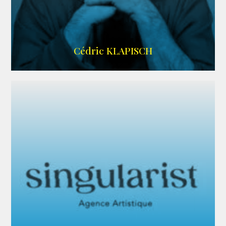
IMDB
Cédric KLAPISCH