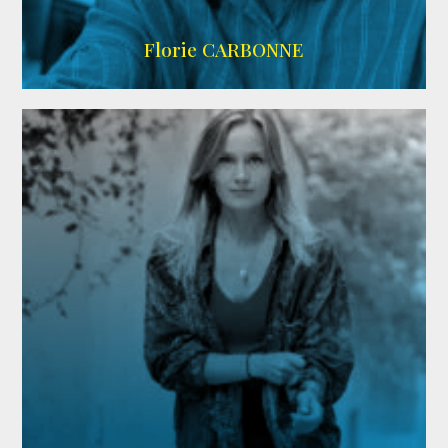
Imdb
Florie CARBONNE