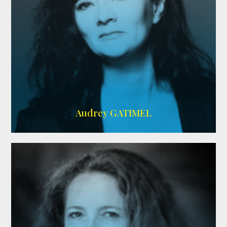
Imdb
,
AlloCiné
Audrey GATIMEL