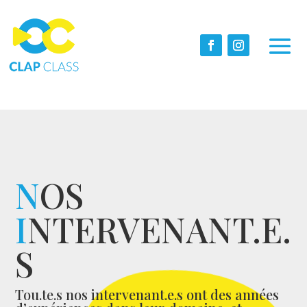
N
OS
I
NTERVENANT.E.
S
Tou.te.s nos intervenant.e.s ont des années