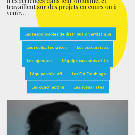
d’expériences dans leur domaine, et
travaillent sur des projets en cours ou à
venir…
Les responsables de distribution artistique
Les réalisateur.rice.s
Les acteur.rice.s
Les agent.e.s
L'équipe cascades et tir
L’équipe voix-off
Les DA Doublage
Les coach acting
Les scénaristes