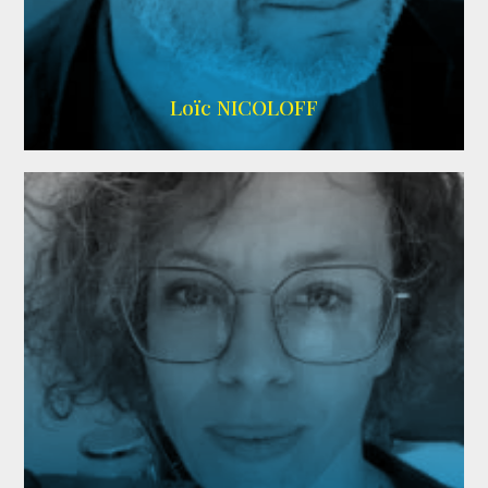
Imdb
,
Wikipedia
Loïc NICOLOFF