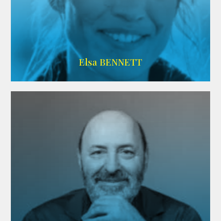
Imdb
Elsa BENNETT