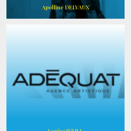
IMDB
Apolline DELVAUX
ARDA
Louise WEILL