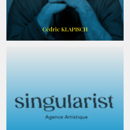
IMDB
Cédric KLAPISCH