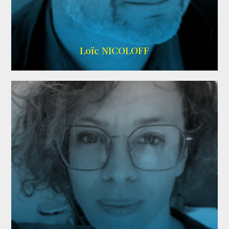
Imdb
,
Wikipedia
Loïc NICOLOFF