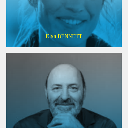
Imdb
Elsa BENNETT