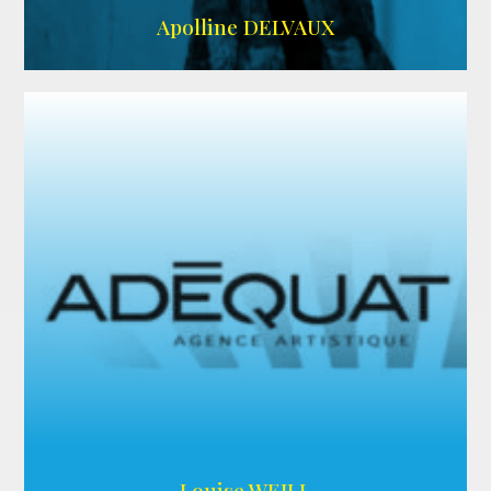
IMDB
Apolline DELVAUX
ARDA
Louise WEILL