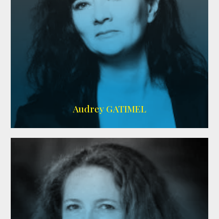
Imdb
,
AlloCiné
Audrey GATIMEL