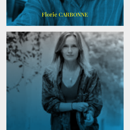
Imdb
Florie CARBONNE