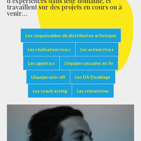
d’expériences dans leur domaine, et
travaillent sur des projets en cours ou à
venir…
Les responsables de distribution artistique
Les réalisateur.rice.s
Les acteur.rice.s
Les agent.e.s
L'équipe cascades et tir
L’équipe voix-off
Les DA Doublage
Les coach acting
Les scénaristes