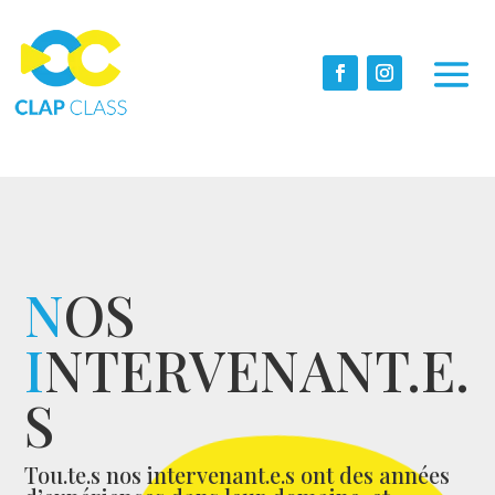
N
OS
I
NTERVENANT.E.
S
Tou.te.s nos intervenant.e.s ont des années