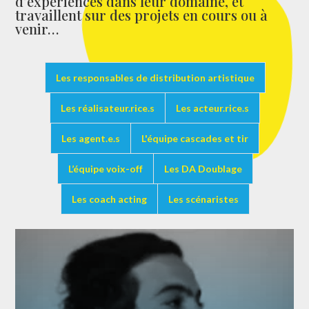
d’expériences dans leur domaine, et
travaillent sur des projets en cours ou à
venir…
Les responsables de distribution artistique
Les réalisateur.rice.s
Les acteur.rice.s
Les agent.e.s
L'équipe cascades et tir
L’équipe voix-off
Les DA Doublage
Les coach acting
Les scénaristes