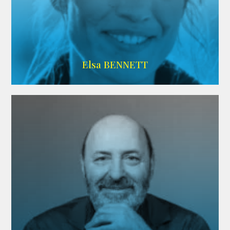
Imdb
Elsa BENNETT