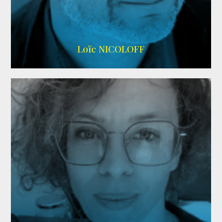
Imdb
,
Wikipedia
Loïc NICOLOFF