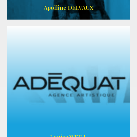
IMDB
Apolline DELVAUX
ARDA
Louise WEILL