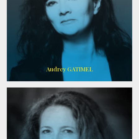
Imdb
,
AlloCiné
Audrey GATIMEL