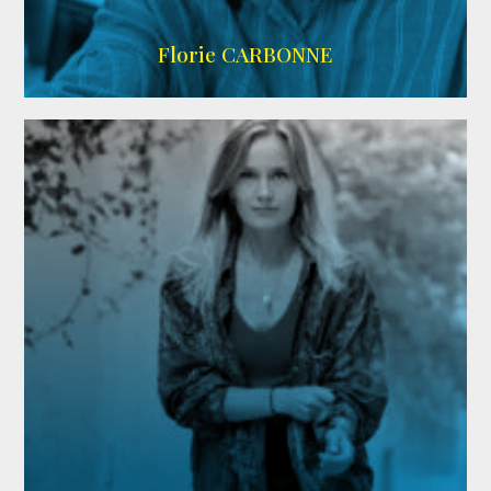
Imdb
Florie CARBONNE