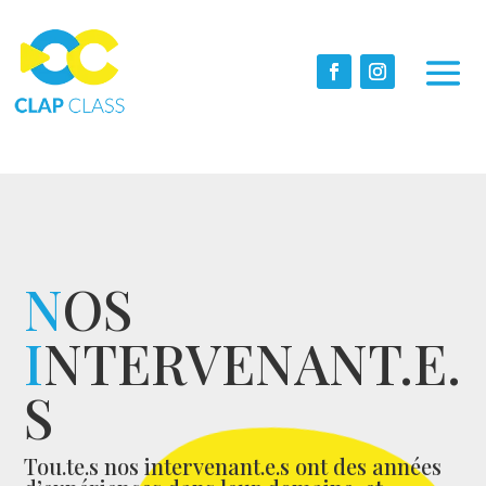
N
OS
I
NTERVENANT.E.
S
Tou.te.s nos intervenant.e.s ont des années