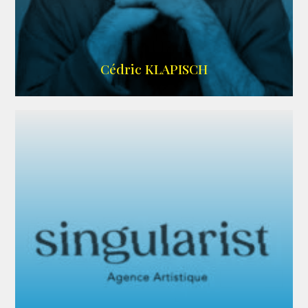
IMDB
Cédric KLAPISCH