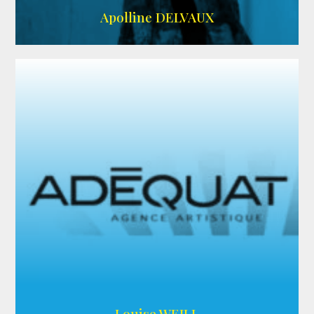
IMDB
Apolline DELVAUX
ARDA
Louise WEILL