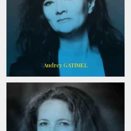
Imdb
,
AlloCiné
Audrey GATIMEL