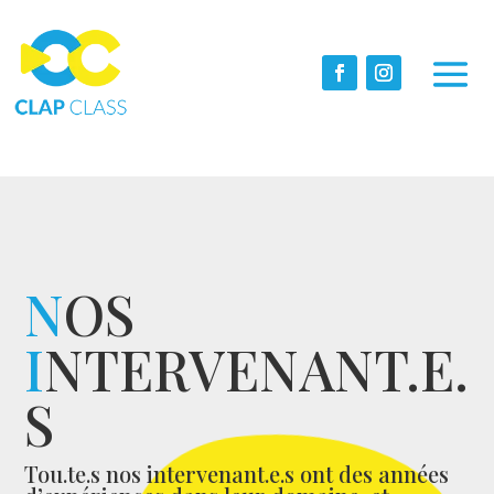
N
OS
I
NTERVENANT.E.
S
Tou.te.s nos intervenant.e.s ont des années