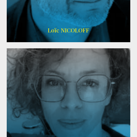
Imdb
,
Wikipedia
Loïc NICOLOFF