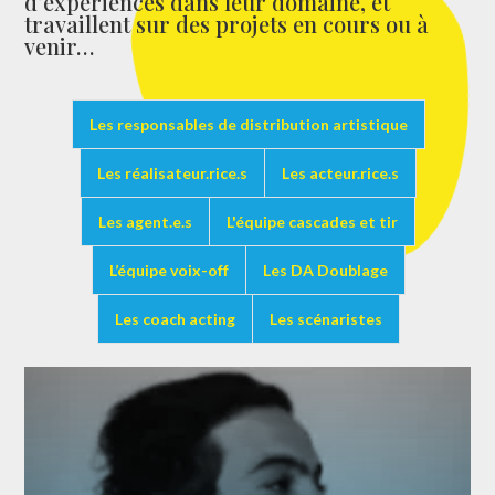
d’expériences dans leur domaine, et
travaillent sur des projets en cours ou à
venir…
Les responsables de distribution artistique
Les réalisateur.rice.s
Les acteur.rice.s
Les agent.e.s
L'équipe cascades et tir
L’équipe voix-off
Les DA Doublage
Les coach acting
Les scénaristes