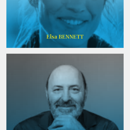
Imdb
Elsa BENNETT