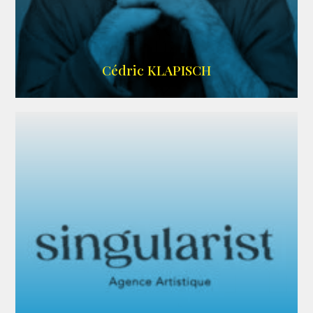
IMDB
Cédric KLAPISCH