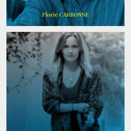
Imdb
Florie CARBONNE