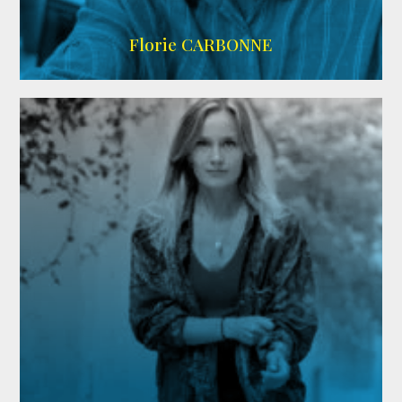
Imdb
Florie CARBONNE