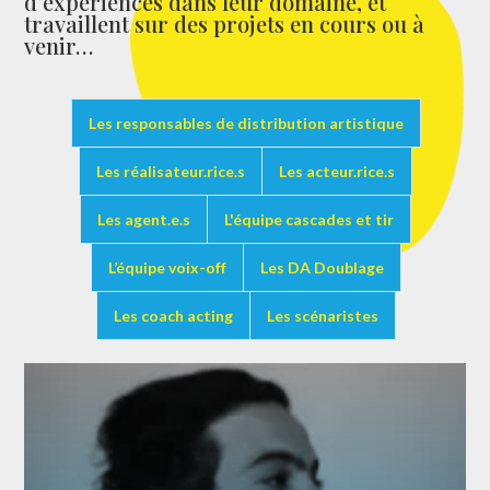
d’expériences dans leur domaine, et
travaillent sur des projets en cours ou à
venir…
Les responsables de distribution artistique
Les réalisateur.rice.s
Les acteur.rice.s
Les agent.e.s
L'équipe cascades et tir
L’équipe voix-off
Les DA Doublage
Les coach acting
Les scénaristes