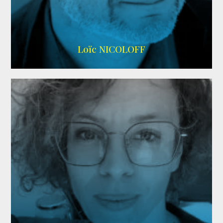
Imdb
,
Wikipedia
Loïc NICOLOFF