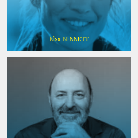
Imdb
Elsa BENNETT