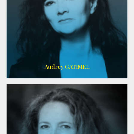
Imdb
,
AlloCiné
Audrey GATIMEL