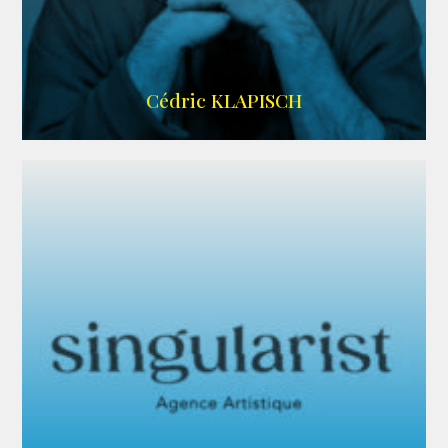
IMDB
Cédric KLAPISCH