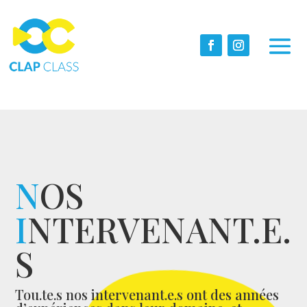
N
OS
I
NTERVENANT.E.
S
Tou.te.s nos intervenant.e.s ont des années