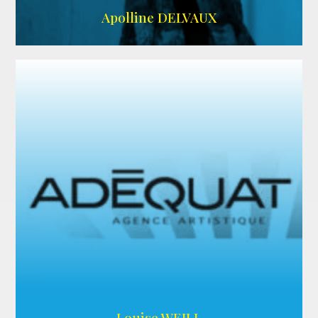
IMDB
Apolline DELVAUX
ARDA
Louise WEILL