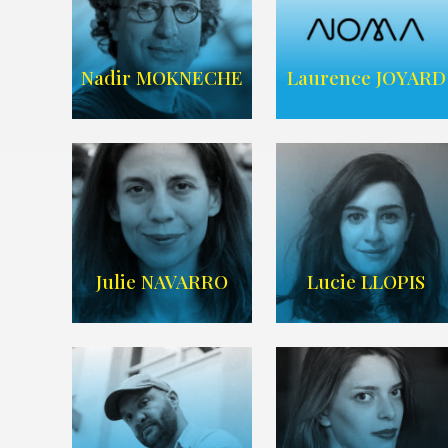
ARDA
ARDA
Nadir MOKNECHE
Laurence JOYARD
AGENCE NOMA
Imdb
,
Wikipedia
TALENTS
Julie NAVARRO
Lucie LLOPIS