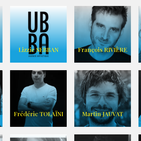
FRANCE
CASCADE
AGENCE VMA
Lizzie SEBBAN
François RIVIÈRE
AGENCE UBBA
LIEN IMDB
Frédéric TOLAÏNI
Martin JAUVAT