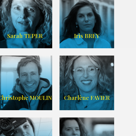
IMDB
/
SITE
Sarah TEPER
Iris BREY
Imdb
WIKIPEDIA
Christophe MOULIN
Charlène FAVIER