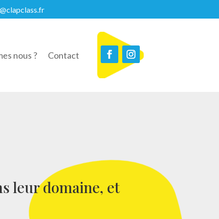
@clapclass.fr
es nous ?
Contact
ns leur domaine, et