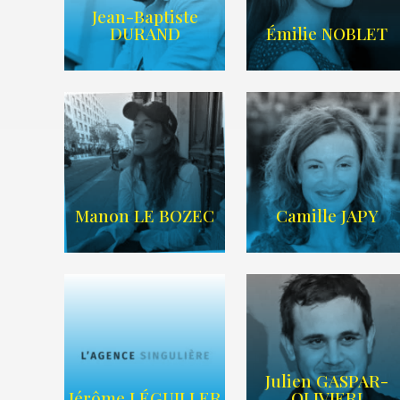
Jean-Baptiste
IMDB
LIEN IMDB
DURAND
Émilie NOBLET
WIKIPEDIA
/
AGENCE TIME
SITE WEB
ART
Manon LE BOZEC
Camille JAPY
Julien GASPAR-
Imdb
Wikipedia
Jérôme LÉGUILLER
OLIVIERI