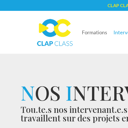
CLAP CL
5
Formations
Interv
N
OS
I
NTER
Tou.te.s nos intervenant.e.
travaillent sur des projets 