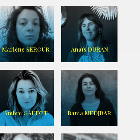
Imdb
,
Wikipedia
Agence UBBA
Marlène SEROUR
Anaïs DURAN
ARDA
IMDB
Ambre GAUDET
Bania MEDJBAR