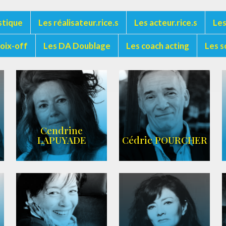
stique
Les réalisateur.rice.s
Les acteur.rice.s
Les
voix-off
Les DA Doublage
Les coach acting
Les s
Cendrine
LAPUYADE
Cédric POURCHER
AGENCE ARC-