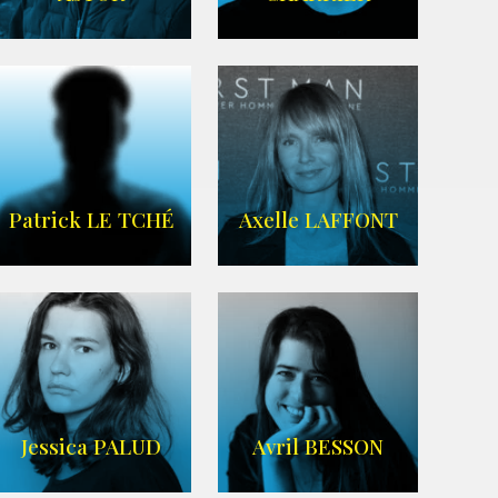
IMDB
Imdb
,
Wikipedia
Patrick LE TCHÉ
Axelle LAFFONT
Imdb
,
Wikipedia
Jessica PALUD
Avril BESSON