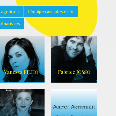
 agent.e.s
L'équipe cascades et tir
cénaristes
Vanessa FILHO
Fabrice JOSSO