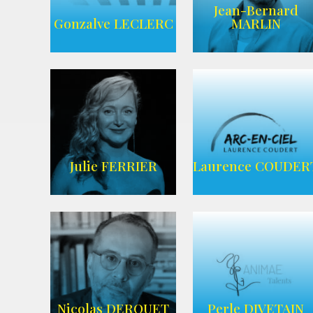
Jean-Bernard
AGENCE UBBA
Wikipedia
Gonzalve LECLERC
MARLIN
AGENCE
ADEQUAT
WIKIPEDIA
Julie FERRIER
Laurence COUDER
AGENCE ARC-
Imdb
EN-CIEL
Nicolas DEROUET
Perle DIVETAIN