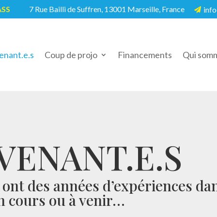
ASS
7 Rue Bailli de Suffren, 13001 Marseille, France
info
5

enant.e.s
Coup de projo
Financements
Qui somm
VENANT.E.S
s ont des années d’expériences da
en cours ou à venir…