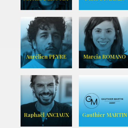
IMDB
AGENCE ANIMAE
Aurélien PEYRE
Marcia ROMANO
WIKIPEDIA
ZELIG
AGENCE ZELIG
Raphaël ANCIAUX
Gauthier MARTIN