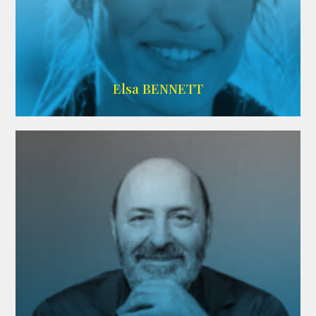
Imdb
Elsa BENNETT