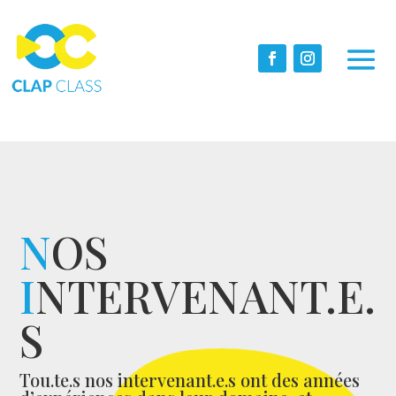
N
OS
I
NTERVENANT.E.
S
Tou.te.s nos intervenant.e.s ont des années