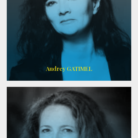
Imdb
,
AlloCiné
Audrey GATIMEL