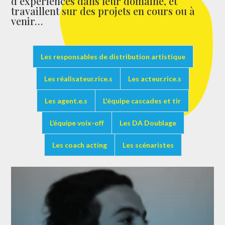
d’expériences dans leur domaine, et
travaillent sur des projets en cours ou à
venir…
Les responsables de distribution artistique
Les réalisateur.rice.s
Les acteur.rice.s
Les agent.e.s
L'équipe cascades et tir
L’équipe voix-off
Les DA Doublage
Les coach acting
Les scénaristes