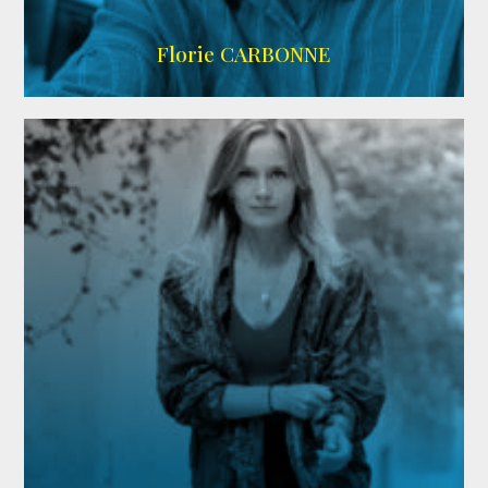
Imdb
Florie CARBONNE