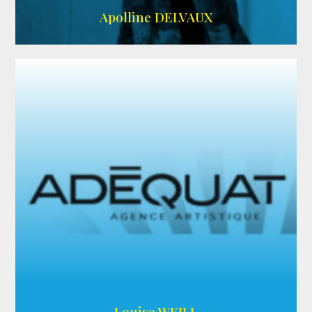
IMDB
Apolline DELVAUX
ARDA
Louise WEILL