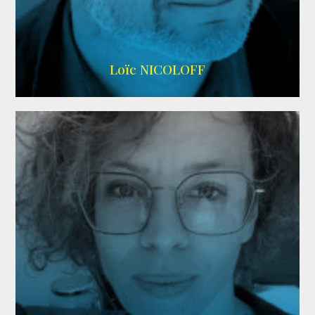
Imdb
,
Wikipedia
Loïc NICOLOFF