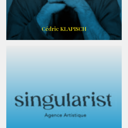
IMDB
Cédric KLAPISCH