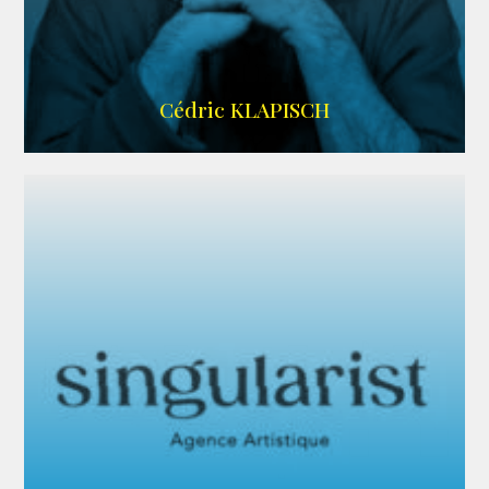
IMDB
Cédric KLAPISCH