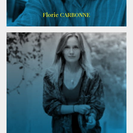
Imdb
Florie CARBONNE