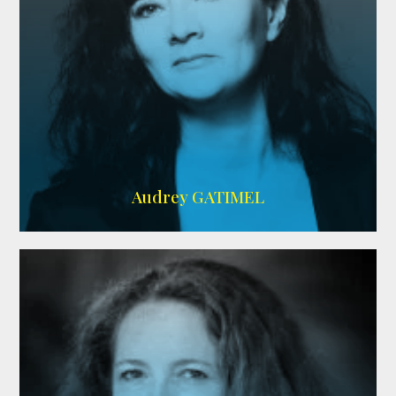
Imdb
,
AlloCiné
Audrey GATIMEL