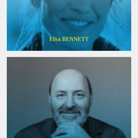
Imdb
Elsa BENNETT