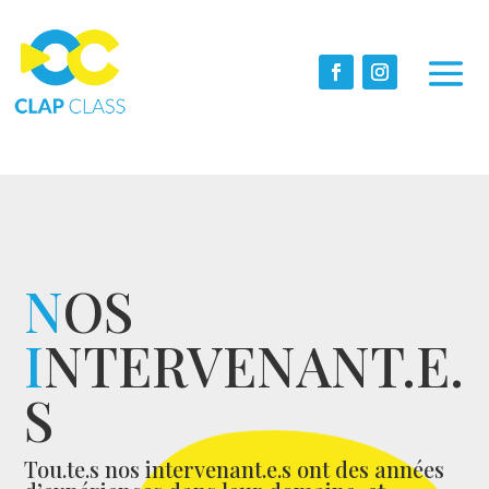
N
OS
I
NTERVENANT.E.
S
Tou.te.s nos intervenant.e.s ont des années