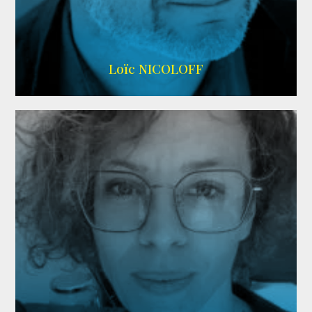
Imdb
,
Wikipedia
Loïc NICOLOFF