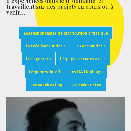
d’expériences dans leur domaine, et
travaillent sur des projets en cours ou à
venir…
Les responsables de distribution artistique
Les réalisateur.rice.s
Les acteur.rice.s
Les agent.e.s
L'équipe cascades et tir
L’équipe voix-off
Les DA Doublage
Les coach acting
Les scénaristes