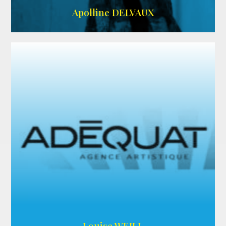
IMDB
Apolline DELVAUX
ARDA
Louise WEILL