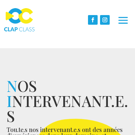
N
OS
I
NTERVENANT.E.
S
Tou.te.s nos intervenant.e.s ont des années