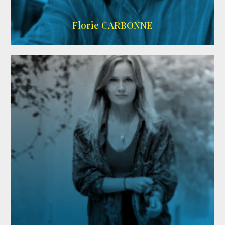
Imdb
Florie CARBONNE