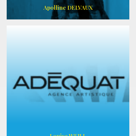
IMDB
Apolline DELVAUX
ARDA
Louise WEILL