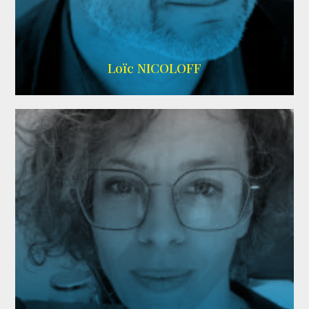
Imdb
,
Wikipedia
Loïc NICOLOFF