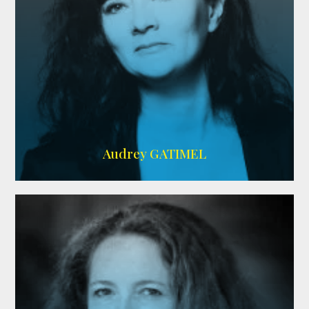
Imdb
,
AlloCiné
Audrey GATIMEL