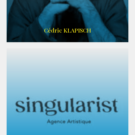
IMDB
Cédric KLAPISCH