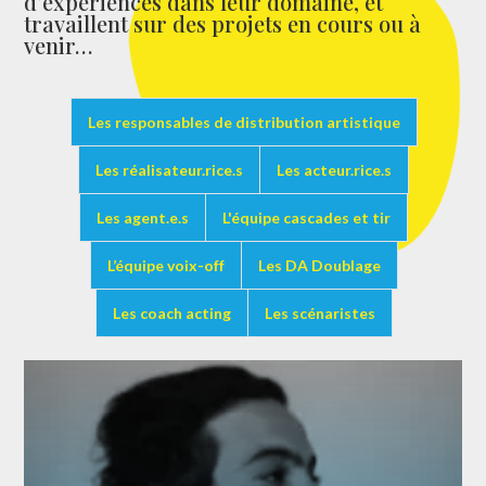
d’expériences dans leur domaine, et
travaillent sur des projets en cours ou à
venir…
Les responsables de distribution artistique
Les réalisateur.rice.s
Les acteur.rice.s
Les agent.e.s
L'équipe cascades et tir
L’équipe voix-off
Les DA Doublage
Les coach acting
Les scénaristes