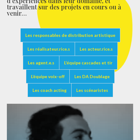
d’expériences dans leur domaine, et
travaillent sur des projets en cours ou à
venir…
Les responsables de distribution artistique
Les réalisateur.rice.s
Les acteur.rice.s
Les agent.e.s
L'équipe cascades et tir
L’équipe voix-off
Les DA Doublage
Les coach acting
Les scénaristes