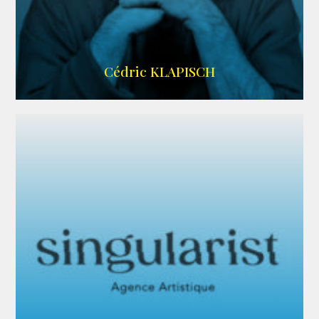
IMDB
Cédric KLAPISCH