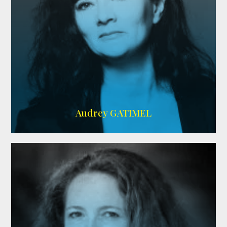
Imdb
,
AlloCiné
Audrey GATIMEL