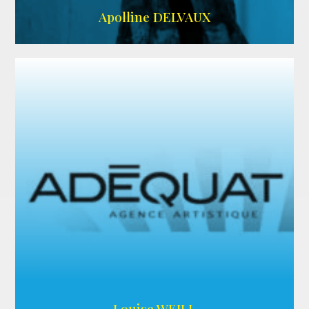
IMDB
Apolline DELVAUX
ARDA
Louise WEILL