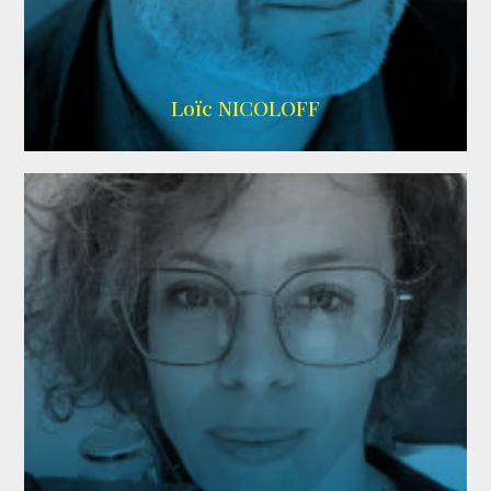
Imdb
,
Wikipedia
Loïc NICOLOFF