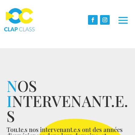
N
OS
I
NTERVENANT.E.
S
Tou.te.s nos intervenant.e.s ont des années