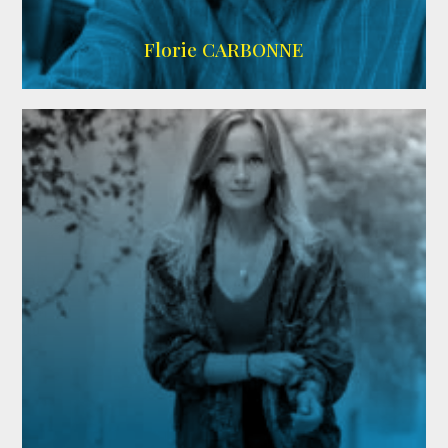
Imdb
Florie CARBONNE