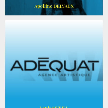
IMDB
Apolline DELVAUX
ARDA
Louise WEILL