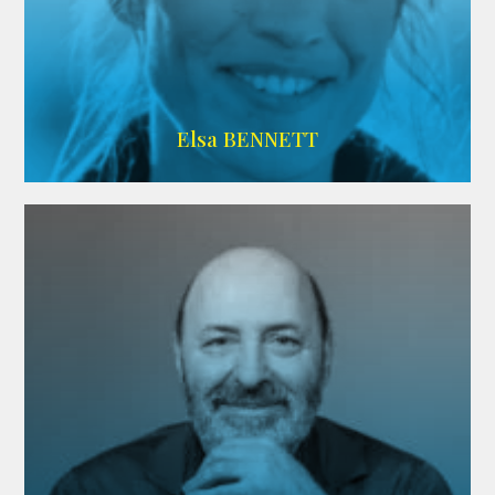
Imdb
Elsa BENNETT