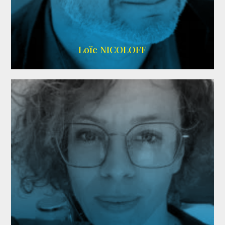
Imdb
,
Wikipedia
Loïc NICOLOFF