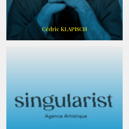
IMDB
Cédric KLAPISCH