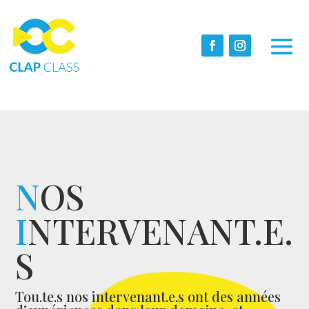
N
OS
I
NTERVENANT.E.
S
Tou.te.s nos intervenant.e.s ont des années