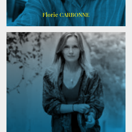
Imdb
Florie CARBONNE