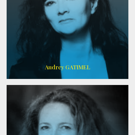
Imdb
,
AlloCiné
Audrey GATIMEL