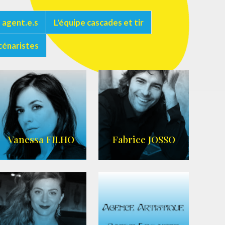
 agent.e.s
L'équipe cascades et tir
cénaristes
Vanessa FILHO
Fabrice JOSSO