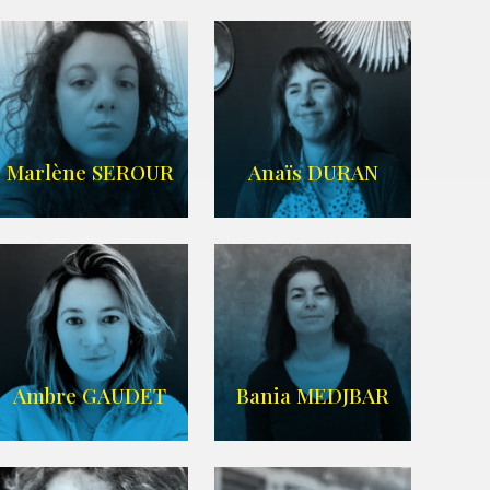
Imdb
,
Wikipedia
Agence UBBA
Marlène SEROUR
Anaïs DURAN
ARDA
IMDB
Ambre GAUDET
Bania MEDJBAR