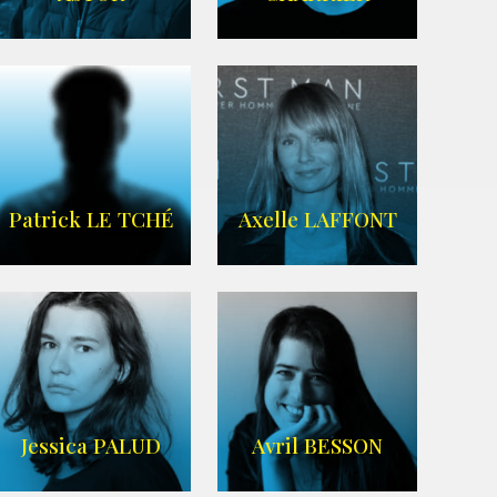
IMDB
Imdb
,
Wikipedia
Patrick LE TCHÉ
Axelle LAFFONT
Imdb
,
Wikipedia
Jessica PALUD
Avril BESSON