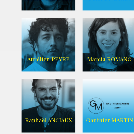
IMDB
AGENCE ANIMAE
Aurélien PEYRE
Marcia ROMANO
WIKIPEDIA
ZELIG
AGENCE ZELIG
Raphaël ANCIAUX
Gauthier MARTIN