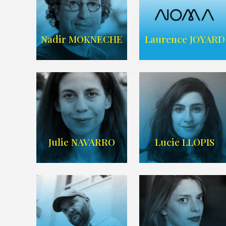
ARDA
ARDA
Nadir MOKNECHE
Laurence JOYARD
AGENCE NOMA
Imdb
,
Wikipedia
TALENTS
Julie NAVARRO
Lucie LLOPIS