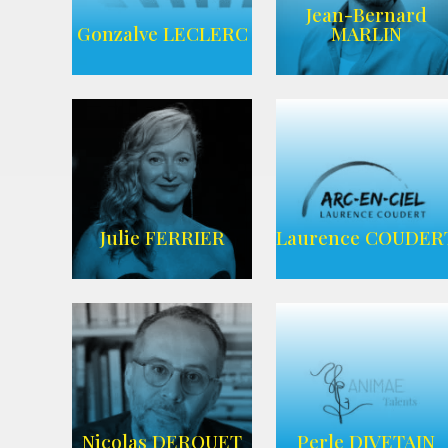
Jean-Bernard
AGENCE UBBA
Wikipedia
Gonzalve LECLERC
MARLIN
AGENCE
ADEQUAT
WIKIPEDIA
Julie FERRIER
Laurence COUDER
AGENCE ARC-
Imdb
EN-CIEL
Nicolas DEROUET
Perle DIVETAIN