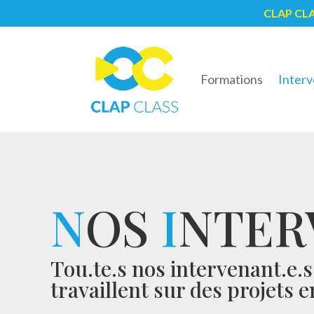
CLAP CL
5
Formations
Interv
N
OS
I
NTER
Tou.te.s nos intervenant.e.
travaillent sur des projets 