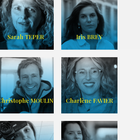
IMDB
/
SITE
Sarah TEPER
Iris BREY
Imdb
WIKIPEDIA
Christophe MOULIN
Charlène FAVIER