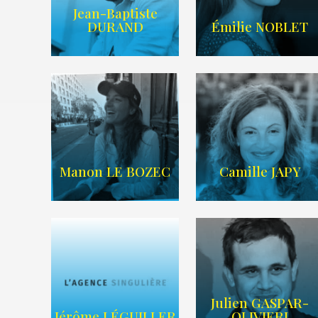
Jean-Baptiste
IMDB
LIEN IMDB
DURAND
Émilie NOBLET
WIKIPEDIA
/
AGENCE TIME
SITE WEB
ART
Manon LE BOZEC
Camille JAPY
Julien GASPAR-
Imdb
Wikipedia
Jérôme LÉGUILLER
OLIVIERI