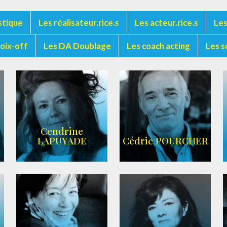
stique
Les réalisateur.rice.s
Les acteur.rice.s
Les
voix-off
Les DA Doublage
Les coach acting
Les s
Cendrine
LAPUYADE
Cédric POURCHER
AGENCE ARC-