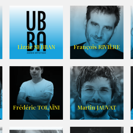
FRANCE
CASCADE
AGENCE VMA
Lizzie SEBBAN
François RIVIÈRE
AGENCE UBBA
LIEN IMDB
Frédéric TOLAÏNI
Martin JAUVAT