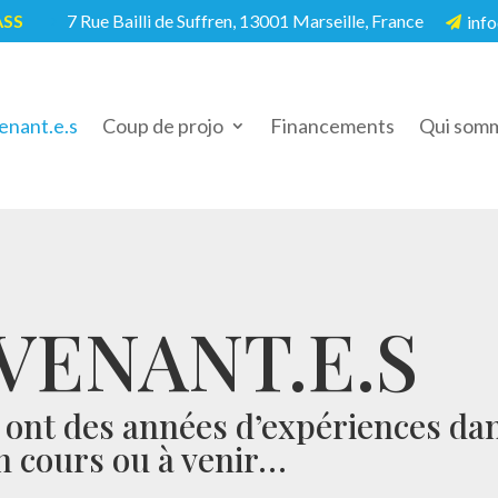
ASS
7 Rue Bailli de Suffren, 13001 Marseille, France
info
5

enant.e.s
Coup de projo
Financements
Qui somm
VENANT.E.S
s ont des années d’expériences da
en cours ou à venir…