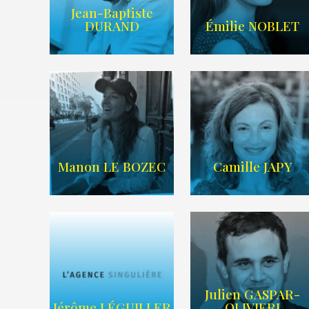
Jean-Baptiste
IMDB
LIEN IMDB
DURAND
Émilie NOBLET
WIKIPEDIA
/
AGENCE TIME
SITE WEB
ART
Manon LE BOZEC
Camille JAPY
Julien GASPAR-
Imdb
Wikipedia
Jérôme LÉGUILLER
OLIVIERI