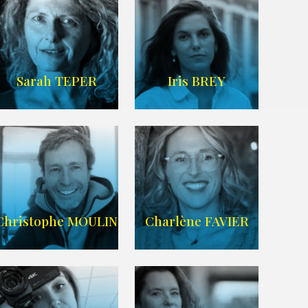
IMDB
/
SITE
Sarah TEPER
Iris BREY
Imdb
WIKIPEDIA
Christophe MOULIN
Charlène FAVIER