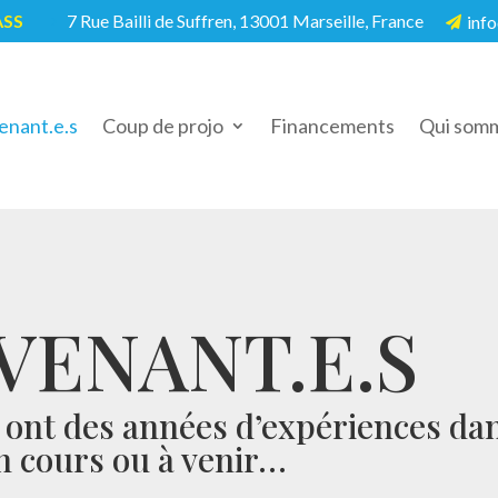
ASS
7 Rue Bailli de Suffren, 13001 Marseille, France
info
5

enant.e.s
Coup de projo
Financements
Qui somm
VENANT.E.S
s ont des années d’expériences da
en cours ou à venir…