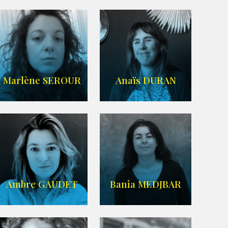
Imdb
,
Wikipedia
Agence UBBA
Marlène SEROUR
Anaïs DURAN
ARDA
IMDB
Ambre GAUDET
Bania MEDJBAR