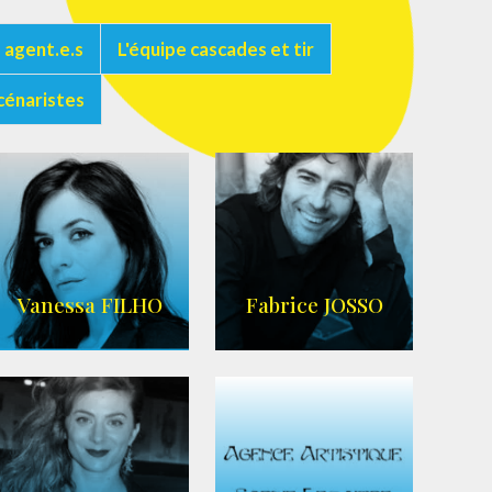
 agent.e.s
L'équipe cascades et tir
cénaristes
Vanessa FILHO
Fabrice JOSSO