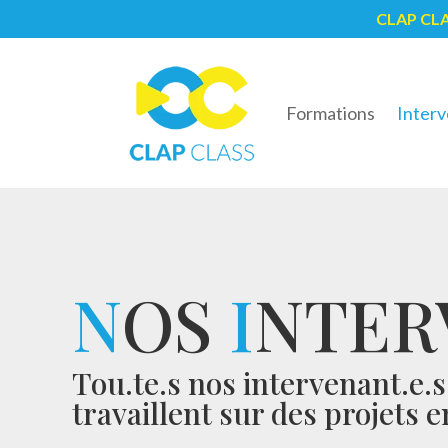
CLAP CL
5
Formations
Interv
N
OS
I
NTER
Tou.te.s nos intervenant.e.
travaillent sur des projets 