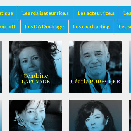
stique
Les réalisateur.rice.s
Les acteur.rice.s
Les
voix-off
Les DA Doublage
Les coach acting
Les s
Cendrine
LAPUYADE
Cédric POURCHER
AGENCE ARC-