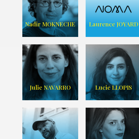
ARDA
ARDA
Nadir MOKNECHE
Laurence JOYARD
AGENCE NOMA
Imdb
,
Wikipedia
TALENTS
Julie NAVARRO
Lucie LLOPIS