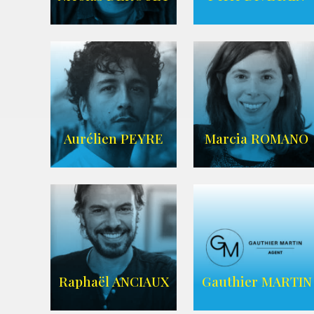
IMDB
AGENCE ANIMAE
Aurélien PEYRE
Marcia ROMANO
WIKIPEDIA
ZELIG
AGENCE ZELIG
Raphaël ANCIAUX
Gauthier MARTIN