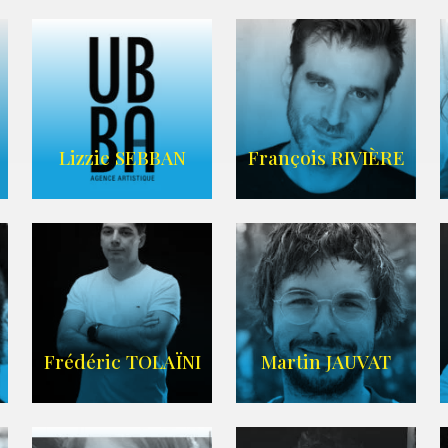
FRANCE
CASCADE
AGENCE VMA
Lizzie SEBBAN
François RIVIÈRE
AGENCE UBBA
LIEN IMDB
Frédéric TOLAÏNI
Martin JAUVAT