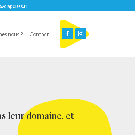
@clapclass.fr
es nous ?
Contact
ns leur domaine, et