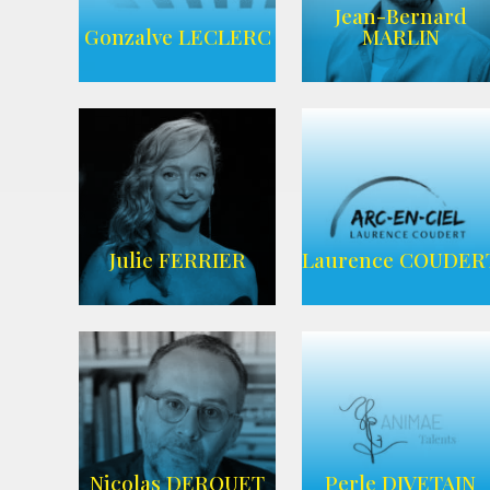
Jean-Bernard
AGENCE UBBA
Wikipedia
Gonzalve LECLERC
MARLIN
AGENCE
ADEQUAT
WIKIPEDIA
Julie FERRIER
Laurence COUDER
AGENCE ARC-
Imdb
EN-CIEL
Nicolas DEROUET
Perle DIVETAIN