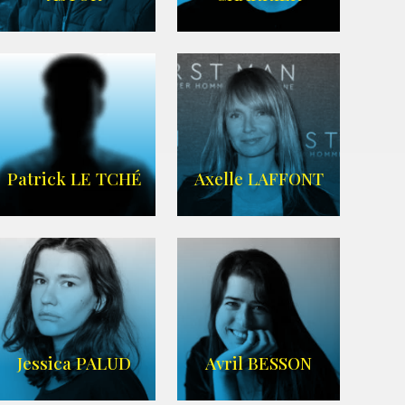
IMDB
Imdb
,
Wikipedia
Patrick LE TCHÉ
Axelle LAFFONT
Imdb
,
Wikipedia
Jessica PALUD
Avril BESSON