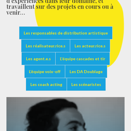
d’expériences dans leur domaine, et
travaillent sur des projets en cours ou à
venir…
Les responsables de distribution artistique
Les réalisateur.rice.s
Les acteur.rice.s
Les agent.e.s
L'équipe cascades et tir
L’équipe voix-off
Les DA Doublage
Les coach acting
Les scénaristes