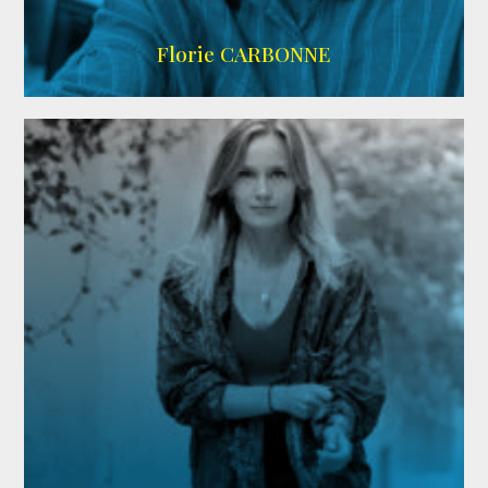
Imdb
Florie CARBONNE