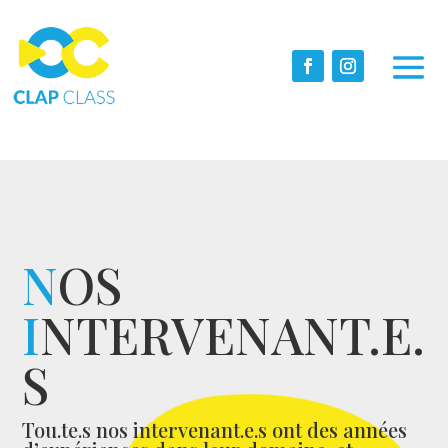
N
OS
I
NTERVENANT.E.
S
Tou.te.s nos intervenant.e.s ont des années