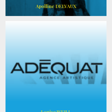
IMDB
Apolline DELVAUX
ARDA
Louise WEILL