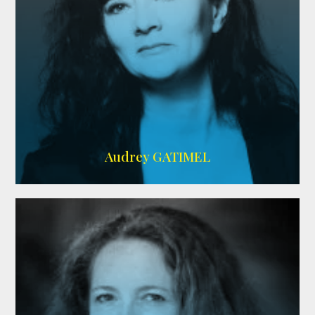
Imdb
,
AlloCiné
Audrey GATIMEL