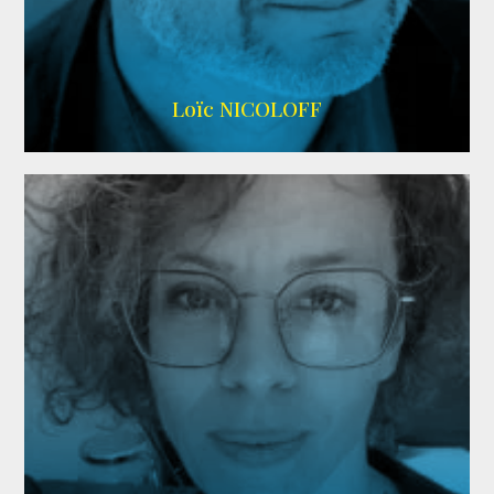
Imdb
,
Wikipedia
Loïc NICOLOFF