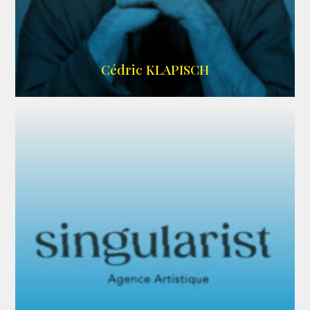
IMDB
Cédric KLAPISCH