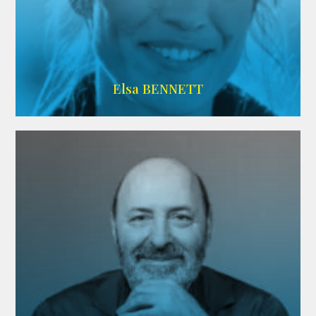
Imdb
Elsa BENNETT