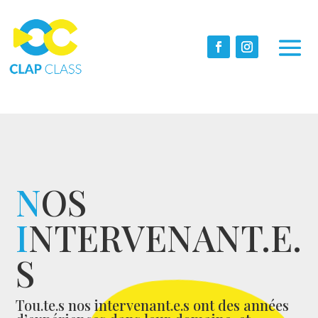
N
OS
I
NTERVENANT.E.
S
Tou.te.s nos intervenant.e.s ont des années