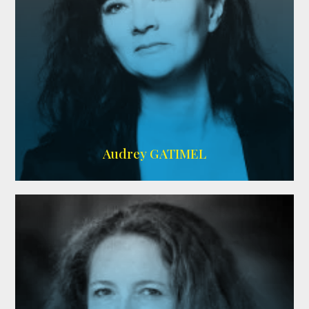
Imdb
,
AlloCiné
Audrey GATIMEL