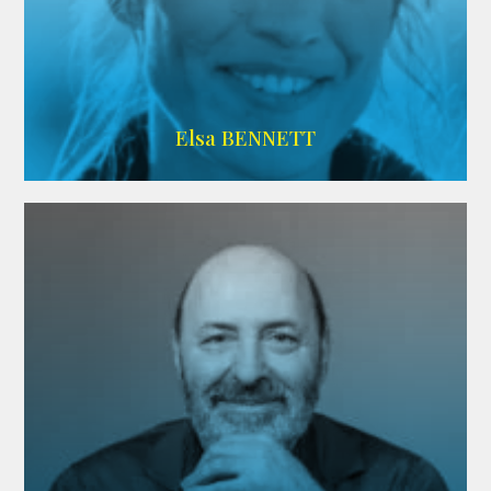
Imdb
Elsa BENNETT