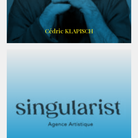
IMDB
Cédric KLAPISCH