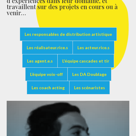
d’expériences dans leur domaine, et
travaillent sur des projets en cours ou à
venir…
Les responsables de distribution artistique
Les réalisateur.rice.s
Les acteur.rice.s
Les agent.e.s
L'équipe cascades et tir
L’équipe voix-off
Les DA Doublage
Les coach acting
Les scénaristes