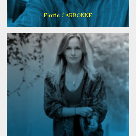
Imdb
Florie CARBONNE