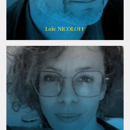
Imdb
,
Wikipedia
Loïc NICOLOFF