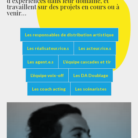
d’expériences dans leur domaine, et
travaillent sur des projets en cours ou à
venir…
Les responsables de distribution artistique
Les réalisateur.rice.s
Les acteur.rice.s
Les agent.e.s
L'équipe cascades et tir
L’équipe voix-off
Les DA Doublage
Les coach acting
Les scénaristes