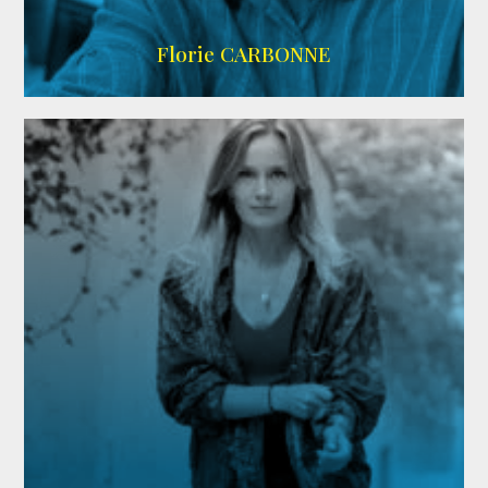
Imdb
Florie CARBONNE