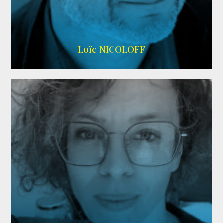
Imdb
,
Wikipedia
Loïc NICOLOFF