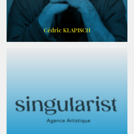
IMDB
Cédric KLAPISCH