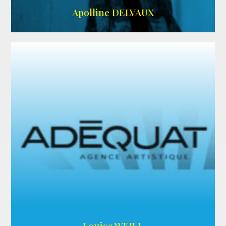
IMDB
Apolline DELVAUX
ARDA
Louise WEILL