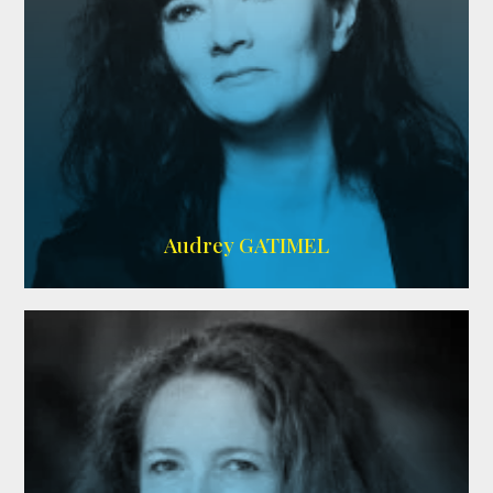
Imdb
,
AlloCiné
Audrey GATIMEL