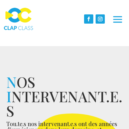
N
OS
I
NTERVENANT.E.
S
Tou.te.s nos intervenant.e.s ont des années