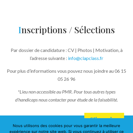
I
nscriptions / Sélections
Par dossier de candidature : CV | Photos | Motivation, à
l’adresse suivante :
info@clapclass.fr
Résultats obtenus
Pour plus d’informations vous pouvez nous joindre au 06 15
05 26 96
*Lieu non accessible au PMR. Pour tous autres types
d’handicaps nous contacter pour étude de la faisabilité.
S'inscrire
Nous utilisons des cookies pour vous garantir la meilleure
Mentions légales
–
Politique de Confidentialité
–
Création :
expérience sur notre site web. Si vous continuez à utiliser ce